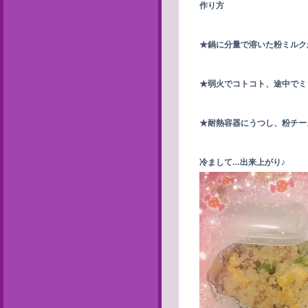
作り方
★鍋に分量で溶いた粉ミルク
★弱火でコトコト、途中でミ
★耐熱容器にうつし、粉チー
冷まして…出来上がり