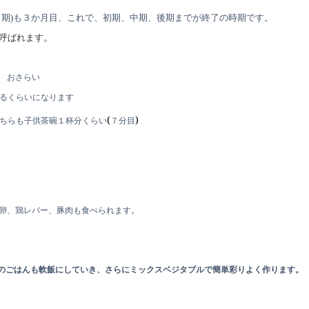
ミ期
も３か月目、これで、初期、中期、後期までが終了の時期です。
)
。
呼ばれます
 おさらい
るくらいになります
(
)
ちらも子供茶碗１杯分くらい
７分目
卵、鶏レバー、豚肉も食べられます。
のごはんも軟飯にしていき、さらにミックスベジタブルで簡単彩りよく作ります。