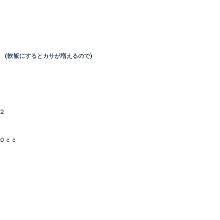
い
軟飯にするとカサが増えるので
(
)
２
０ｃｃ