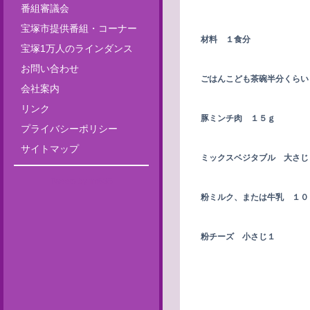
番組審議会
宝塚市提供番組・コーナー
材料 １食分
宝塚1万人のラインダンス
お問い合わせ
ごはんこども茶碗半分くら
会社案内
リンク
豚ミンチ肉 １５ｇ
プライバシーポリシー
サイトマップ
ミックスベジタブル 大さじ
Tweets by fm835
粉ミルク、または牛乳 １０
粉チーズ 小さじ１