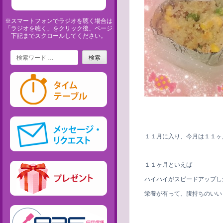
※スマートフォンでラジオを聴く場合は
「ラジオを聴く」をクリック後、ページ
下記までスクロールしてください。
Search
１１月に入り、今月は１１ヶ
１１ヶ月といえば
ハイハイがスピードアップし
栄養が有って、腹持ちのいい