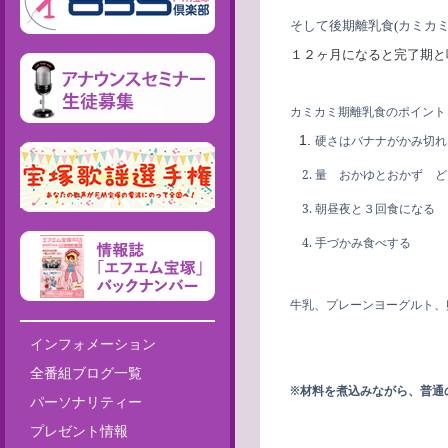
そして後期離乳食
カミカ
(
１２ヶ月になると完了期と
カミカミ期離乳食のポイント
硬さはバナナがかみ切れ
量 おかゆとおかず ど
朝昼夜と３回食になる
手づかみ食べする
牛乳、プレーンヨーグルト、
インフォメーション
全番組ブログ一覧
※材料を煮込みながら、普通
パーソナリティー
プレゼント情報