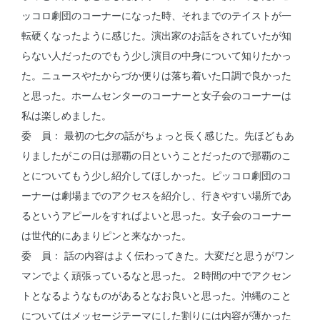
ッコロ劇団のコーナーになった時、それまでのテイストが一
転硬くなったように感じた。演出家のお話をされていたが知
らない人だったのでもう少し演目の中身について知りたかっ
た。ニュースやたからづか便りは落ち着いた口調で良かった
と思った。ホームセンターのコーナーと女子会のコーナーは
私は楽しめました。
委 員： 最初の七夕の話がちょっと長く感じた。先ほどもあ
りましたがこの日は那覇の日ということだったので那覇のこ
とについてもう少し紹介してほしかった。ピッコロ劇団のコ
ーナーは劇場までのアクセスを紹介し、行きやすい場所であ
るというアピールをすればよいと思った。女子会のコーナー
は世代的にあまりピンと来なかった。
委 員： 話の内容はよく伝わってきた。大変だと思うがワン
マンでよく頑張っているなと思った。２時間の中でアクセン
トとなるようなものがあるとなお良いと思った。沖縄のこと
についてはメッセージテーマにした割りには内容が薄かった