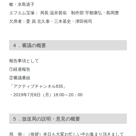
敏・水島道子
エフエム宝塚： 局長:温井甚佑 制作部:宇都康弘・島岡豊
欠席者：委 員 北久泰・三木基史・津田裕司
４．審議の概要
報告事項として
①経過報告
②審議番組
「アクティブチャンネル835」
・2019年7月8日（月）18:00～20：00
５．放送局の説明・意見の概要
局 側：（挨拶）本日も大変お忙しい中お集まり頂きまして