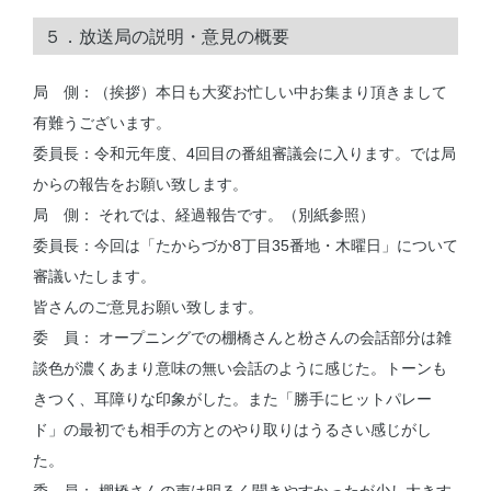
５．放送局の説明・意見の概要
局 側：（挨拶）本日も大変お忙しい中お集まり頂きまして
有難うございます。
委員長：令和元年度、4回目の番組審議会に入ります。では局
からの報告をお願い致します。
局 側： それでは、経過報告です。（別紙参照）
委員長：今回は「たからづか8丁目35番地・木曜日」について
審議いたします。
皆さんのご意見お願い致します。
委 員： オープニングでの棚橋さんと枌さんの会話部分は雑
談色が濃くあまり意味の無い会話のように感じた。トーンも
きつく、耳障りな印象がした。また「勝手にヒットパレー
ド」の最初でも相手の方とのやり取りはうるさい感じがし
た。
委 員： 棚橋さんの声は明るく聞きやすかったが少し大きす