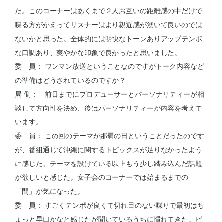
た。このコーナーはあくまで２人お互いの距離感の中だけで
喋る方がかえってリスナーはより親近感が湧いて良いのでは
ないかと思った。全体的には明快なトーンありアップテンポ
な口調あり、爽やかな印象で良かったと思いました。
委 員： ワンマン放送ということなのですがトーク内容など
の準備はどうされているのですか？
局 側： 前日までにプロデューサーとパーソナリティーが相
談して方向性を決め、後はパーソナリティーが内容を考えて
います。
委 員： この回のテーマが那覇の日ということだったのです
が、番組通じて沖縄に関するトピックスが足りなかったよう
に感じた。テーマを設けている以上もう少し踏み込んだ話題
が欲しいと感じた。女子会のコーナーでは始まるまでの
「間」が気になった。
委 員： すごくテンポが良くて切れ目のない喋りで最初はち
ょっと早口かなと感じたが聞いているうちに慣れてきた。ピ