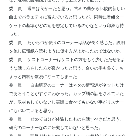
委 員： 選曲は良かったと思う。古めの曲から比較的新しい
曲までバラエティに富んでいると思ったが、同時に番組ター
ゲットの基準がどの辺を想定しているのかなという印象も持
った。
委 員： たからづか便りのコーナーは話が長く感じた。説明
を施し広報紙を読むように促す方がよかったのではないか。
委 員： ゲストコーナーはゲストの方をもう少したたせるよ
うな話し方をした方が良かったと思う。合いの手も多く、ち
ょっと内容が散漫になってしまった。
委 員： 自由研究のコーナーはネタの情報源がネットだけ
であろうことがすぐにわかった。カップ麺の話をされていた
が、取材もしていないし実際に食べてもいない事がリスナー
にもバレていると思う。
委 員： せめて自分が体験したものを話すべきだと思う。
研究のコーナーなのに研究していないと思った。
委 員： 語尾がおおむね「○○らしい」に終始していたので