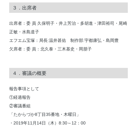
３．出席者
出席者：委 員 久保明子・井上芳治・多胡進・津田裕司・尾崎
正敏・水島道子
エフエム宝塚：局長:温井甚佑 制作部:宇都康弘・島岡豊
欠席者：委 員：北久泰・三木基史・岡朋子
４．審議の概要
報告事項として
①経過報告
②審議番組
「たからづか8丁目35番地・木曜日」
・2019年11月14日（木）8:30～12：00