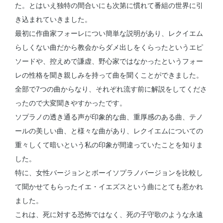
た。とはいえ独特の間合いにも次第に慣れて番組の世界に引
き込まれていきました。
最初に作曲家フォーレについ簡単な説明があり、レクイエム
らしくない曲だから教会からダメ出しをくらったというエピ
ソードや、控えめで謙虚、野心家ではなかったというフォー
レの性格を聞き親しみを持って曲を聞くことができました。
全部で7つの曲からなり、それぞれ流す前に解説をしてくださ
ったので大変聞きやすかったです。
ソプラノの透き通る声が印象的な曲、重厚感のある曲、テノ
ールの美しい曲、と様々な曲があり、レクイエムについての
重々しくて暗いという私の印象が間違っていたことを知りま
した。
特に、女性バージョンとボーイソプラノバージョンを比較し
て聞かせてもらったイエ・イエズスという曲にとても惹かれ
ました。
これは、死に対する恐怖ではなく、死の子守歌のような永遠