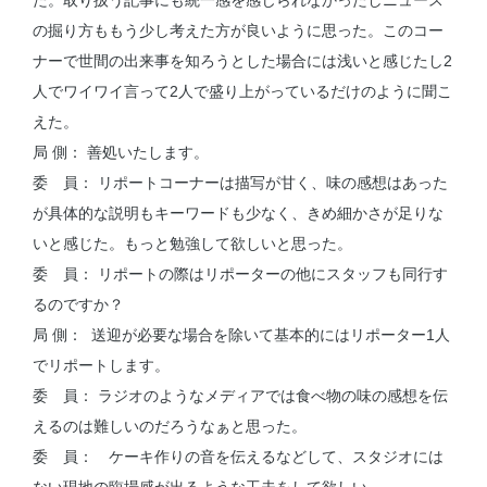
の掘り方ももう少し考えた方が良いように思った。このコー
ナーで世間の出来事を知ろうとした場合には浅いと感じたし2
人でワイワイ言って2人で盛り上がっているだけのように聞こ
えた。
局 側： 善処いたします。
委 員： リポートコーナーは描写が甘く、味の感想はあった
が具体的な説明もキーワードも少なく、きめ細かさが足りな
いと感じた。もっと勉強して欲しいと思った。
委 員： リポートの際はリポーターの他にスタッフも同行す
るのですか？
局 側： 送迎が必要な場合を除いて基本的にはリポーター1人
でリポートします。
委 員： ラジオのようなメディアでは食べ物の味の感想を伝
えるのは難しいのだろうなぁと思った。
委 員： ケーキ作りの音を伝えるなどして、スタジオには
ない現地の臨場感が出るような工夫をして欲しい。