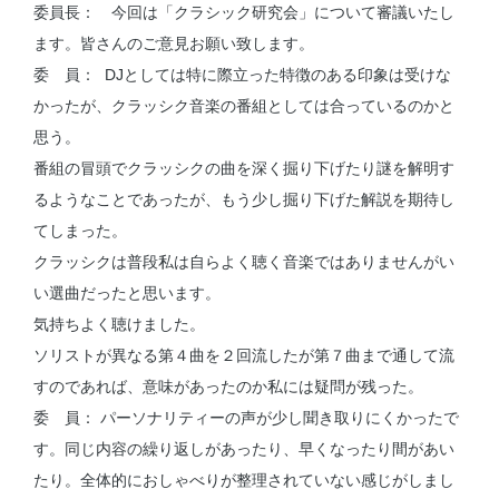
委員長： 今回は「クラシック研究会」について審議いたし
ます。皆さんのご意見お願い致します。
委 員： DJとしては特に際立った特徴のある印象は受けな
かったが、クラッシク音楽の番組としては合っているのかと
思う。
番組の冒頭でクラッシクの曲を深く掘り下げたり謎を解明す
るようなことであったが、もう少し掘り下げた解説を期待し
てしまった。
クラッシクは普段私は自らよく聴く音楽ではありませんがい
い選曲だったと思います。
気持ちよく聴けました。
ソリストが異なる第４曲を２回流したが第７曲まで通して流
すのであれば、意味があったのか私には疑問が残った。
委 員： パーソナリティーの声が少し聞き取りにくかったで
す。同じ内容の繰り返しがあったり、早くなったり間があい
たり。全体的におしゃべりが整理されていない感じがしまし