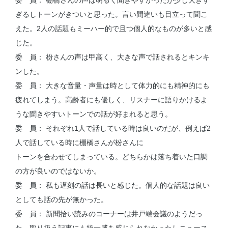
ぎるしトーンがきついと思った。言い間違いも目立って聞こ
えた。2人の話題もミーハー的で且つ個人的なものが多いと感
じた。
委 員： 枌さんの声は甲高く、大きな声で話されるとキンキ
ンした。
委 員： 大きな音量・声量は時として体力的にも精神的にも
疲れてしまう。高齢者にも優しく、リスナーに語りかけるよ
うな聞きやすいトーンでの話が好まれると思う。
委 員： それぞれ1人で話している時は良いのだが、例えば2
人で話している時に棚橋さんが枌さんに
トーンを合わせてしまっている。どちらかは落ち着いた口調
の方が良いのではないか。
委 員： 私も遅刻の話は長いと感じた。個人的な話題は良い
としても話の先が無かった。
委 員： 新聞拾い読みのコーナーは井戸端会議のようだっ
た。取り扱う記事にも統一感を感じられなかったしニュース