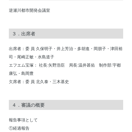
逆瀬川都市開発会議室
３．出席者
出席者：委 員 久保明子・井上芳治・多胡進・岡朋子・津田裕
司・尾崎正敏・水島道子
エフエム宝塚： 社長:矢野浩臣 局長:温井甚佑 制作部:宇都
康弘・島岡豊
欠席者：委 員 北久泰・三木基史
４．審議の概要
報告事項として
①経過報告