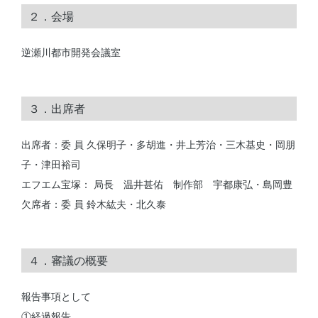
２．会場
逆瀬川都市開発会議室
３．出席者
出席者：委 員 久保明子・多胡進・井上芳治・三木基史・岡朋
子・津田裕司
エフエム宝塚： 局長 温井甚佑 制作部 宇都康弘・島岡豊
欠席者：委 員 鈴木紘夫・北久泰
４．審議の概要
報告事項として
①経過報告