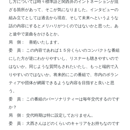
し方については時々標準語と関西弁のイントネーションが混
ざる箇所があって、そこが気になりました。インタビューの
組み立てとしては過去から現在、そして未来へというような
話の内容にするとメリハリがつくのではないかと思った。あ
と途中で楽曲をかけるとか。
局 側： 善処いたします。
委 員： この内容であれば１５分くらいのコンパクトな番組
にした方が逆にわかりやすいし、リスナーも聴きやすいので
はないか。同じような質問もされたいたし、もっと端的で入
りやすいのではないか。将来的にこの番組で、市内のボラン
ティアや団体が網羅できるような内容を目指すと良いと思
う。
委 員： この番組のパーソナリティーは毎年交代するのです
か？
局 側： 交代時期は特に設定しておりません。
委 員： 大西さんはどのくらいのキャリアをお持ちなのです