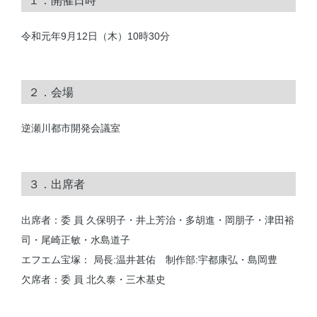
１．開催日時
令和元年9月12日（木）10時30分
２．会場
逆瀬川都市開発会議室
３．出席者
出席者：委 員 久保明子・井上芳治・多胡進・岡朋子・津田裕
司・尾崎正敏・水島道子
エフエム宝塚： 局長:温井甚佑 制作部:宇都康弘・島岡豊
欠席者：委 員 北久泰・三木基史