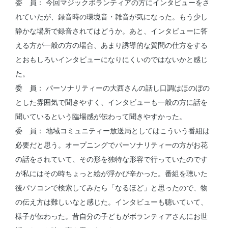
委 員： 今回マジックボランティアの方にインタビューをさ
れていたが、録音時の環境音・雑音が気になった。もう少し
静かな場所で録音されてはどうか。あと、インタビューに答
える方が一般の方の場合、あまり誘導的な質問の仕方をする
とおもしろいインタビューになりにくいのではないかと感じ
た。
委 員： パーソナリティーの大西さんの話し口調はほのぼの
とした雰囲気で聞きやすく、インタビューも一般の方に話を
聞いているという臨場感が伝わって聞きやすかった。
委 員： 地域コミュニティー放送局としてはこういう番組は
必要だと思う。オープニングでパーソナリティーの方がお花
の話をされていて、その形を独特な形容で行っていたのです
が私にはその時ちょっと絵が浮かび辛かった。番組を聴いた
後パソコンで検索してみたら「なるほど」と思ったので、物
の伝え方は難しいなと感じた。インタビューも聴いていて、
様子が伝わった。昔自分の子どもがボランティアさんにお世