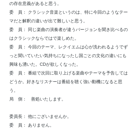
の存在意義があると思う。
委 員： クラシック音楽というのは、特に今回のようなテー
マだと解釈の違いが出て難しいと思う。
委 員： 同じ楽曲の演奏者が違うバージョンを聞き比べるの
はクラシックならではで楽しめた。
委 員： 今回のテーマ、レクイエムは心が洗われるようでず
っと聞いていたい気持ちになったし国ごとの文化の違いにも
興味も湧いた。CDが欲しくなった。
委 員： 番組で次回に取り上げる楽曲やテーマを予告しては
どうか。好きなリスナーは番組を聴く強い動機になると思
う。
局 側： 善処いたします。
委員長： 他にございませんか。
委 員： ありません。