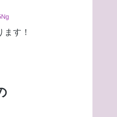
5Ng
ります！
の