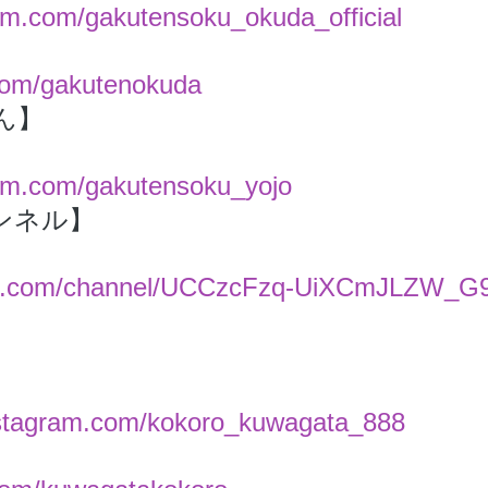
ram.com/gakutensoku_okuda_official
r.com/gakutenokuda
ん】
ram.com/gakutensoku_yojo
ンネル】
ube.com/channel/UCCzcFzq-UiXCmJLZW_
】
nstagram.com/kokoro_kuwagata_888