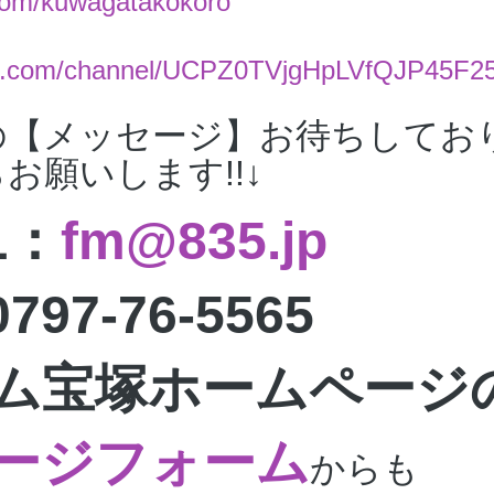
r.com/kuwagatakokoro
ube.com/channel/UCPZ0TVjgHpLVfQJP45F2
の【メッセージ】お待ちしてお
お願いします!!↓
L：
fm@835.jp
797-76-5565
ム宝塚ホームページ
ージフォーム
からも