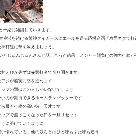
と一緒に雑談していきます。
大停滞を続ける阪神タイガースにエールを送る応援企画『寿司ネタで打
阪神打線に華を添えましょう。
いとじゅんじゅんさんと話し合った結果、メジャー顔負けの強力打線が
甘えびが先ずは先頭打者で切り開きます。
ジが着実に塁を進めます
ナップの頭はこの人しかいないでしょう
いのが期待できるホームランバッターです
ら最も打率の高い彼、天才です
ップで脂っこくなった口を一旦リセット
うに溶けていくように
い慣れている…他の奴らとはひと味もふた味も違う…