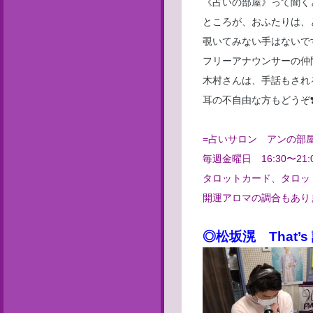
《占いの部屋》って聞く
ところが、おふたりは、
覗いてみない手はないで
フリーアナウンサーの仲
木村さんは、手話もされ
耳の不自由な方もどうぞ❣
=占いサロン アンの部屋
毎週金曜日 16:30〜21:
タロットカード、タロット
開運アロマの調合もあり
◎松坂滉 That’s 