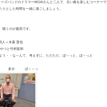
ィーズバンドのドラマーMOAIさんと二人で、古い曲を楽しむコーナーで
たりとした時間を一緒に過ごしましょう。
、聴くのが最高です。
明人＋木暮 晋也
まやつと竹村延和
よう・・な～んて、考えずに、ただただ、ぼ～っと、ぼ～っと
です。 多分 ぼ～～っ