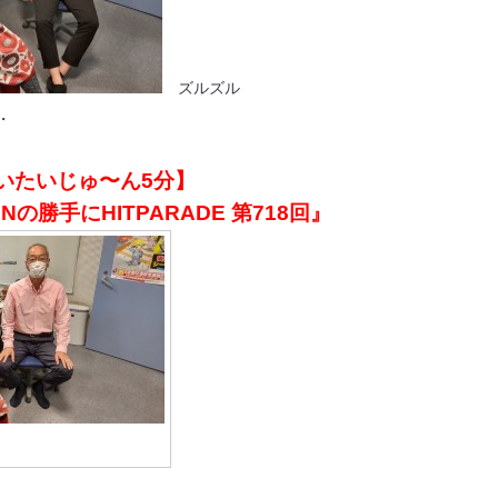
ズルズル
・
いたいじゅ〜ん5分】
Nの勝手にHITPARADE 第718回』