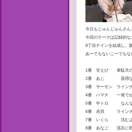
今日もじゅんじゅんさん
今回のテーマは記録的な
8丁目ナインを結成し、
あーでもないこーでもな
1番 甘えび 韋駄天の
2番 あじ 器用なア
3番 サーモン ライン
4番 ハマチ 一発でか
5番 中トロ なんな
6番 赤貝 ラインナ
7番 いくら 沈むよ
8番 あなご 流石に戦