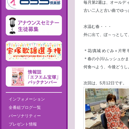
毎月第2週は、オールデ
古い二人と古い曲でゆっ
水温む春・・・
外に出て、ぼ～っとして
＊花/真城 めぐみ＋片寄 
＊春の小川/ムッシュか
何食べよう、今後どうし
次回は、5月12日
インフォメーション
全番組ブログ一覧
パーソナリティー
プレゼント情報