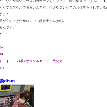
と、なんか黒いレースのカーテンをくぐって、暗い部屋で…なあんてイ
とっても華やかで明るいんです。司会やテレビでのお仕事をされている
すよ！
間が立ち上げたサロンで、鑑定士さんは6人。
るんです。
️
=
00
・イーチン(易).オラクルカード、数秘術
ます
談dism