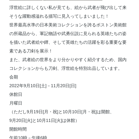
浮世絵に詳しくない私が見ても、絵から武者が飛び出して来
そうな躍動感溢れる描写に見入ってしまいました！
世界最高水準の日本美術コレクションを誇るボストン美術館
の所蔵品から、軍記物語や武勇伝説に見られる英雄たちの姿
を描いた武者絵や鐔、そして英雄たちの活躍を彩る重要な要
素である刀剣を展示！
また、武者絵の世界をより分かりやすく紹介するため、国内
コレクションからも刀剣、浮世絵を特別出品しています。
会期
2022年9月10日[土]－11月20日[日]
休館日
月曜日
（ただし9月19日[月・祝]と10月10日[月・祝]は開館、
9月20日[火]と10月11日[火]は休館）
開館時間
午前10時－午後6時