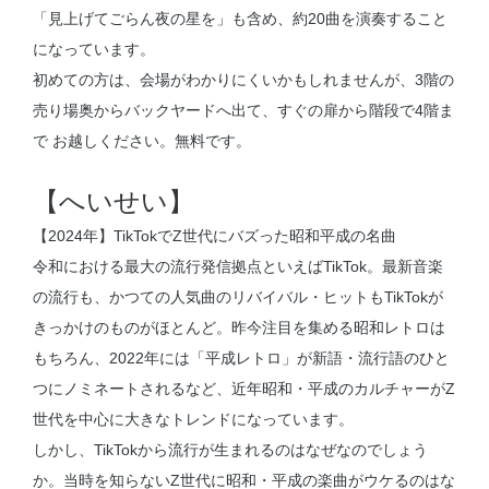
「見上げてごらん夜の星を」も含め、約20曲を演奏すること
になっています。
初めての方は、会場がわかりにくいかもしれませんが、3階の
売り場奥からバックヤードへ出て、すぐの扉から階段で4階ま
で お越しください。無料です。
【へいせい】
【2024年】TikTokでZ世代にバズった昭和平成の名曲
令和における最大の流行発信拠点といえばTikTok。最新音楽
の流行も、かつての人気曲のリバイバル・ヒットもTikTokが
きっかけのものがほとんど。昨今注目を集める昭和レトロは
もちろん、2022年には「平成レトロ」が新語・流行語のひと
つにノミネートされるなど、近年昭和・平成のカルチャーがZ
世代を中心に大きなトレンドになっています。
しかし、TikTokから流行が生まれるのはなぜなのでしょう
か。当時を知らないZ世代に昭和・平成の楽曲がウケるのはな