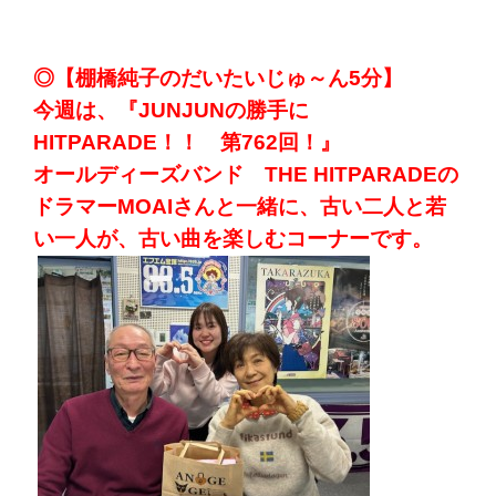
◎【棚橋純子のだいたいじゅ～ん5分】
今週は、『JUNJUNの勝手に
HITPARADE！！ 第762回！』
オールディーズバンド THE HITPARADEの
ドラマーMOAIさんと一緒に、古い二人と若
い一人が、古い曲を楽しむコーナーです。