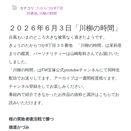
カテゴリ :
たからづか8丁目
35番地
,
川柳の時間
２０２６年６月３日「川柳の時間」
台風もいまのところ大きな被害なく過ぎたようです。
きょうのたからづか8丁目３５番地 「川柳の時間」は茉莉亜
まりの鑑賞、パーソナリティーは山崎彫科さんでお届けいた
しました。
「川柳の時間」はFM宝塚公式youtubeチャンネルにて同時生
配信でお送りしてます。アーカイブは一週間程度残ります。
チャンネル登録をしてお楽しみください。
番組内で紹介できなかったお作品の抜粋と講評はこちらでお
読みいただけます。
桜の実敗者復活戦で勝つ
徳道かづみ