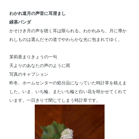
わかれ道月の声音に耳澄まし
緑茶パンダ
かそけき月の声を聴く耳は限られる。わかれみち、月に導か
れしものは選んだその道でやわらかな光に包まれてゆく。
茉莉亜まりきょうの一句
天よりのあなたの声のように雨
写真のキャプション
昨冬、ホームセンターの処分品になっていた時計草を植えま
した。いま、いち輪、またいち輪と白い花を咲かせてくれて
います。一日きりで閉じてしまう時計草です。