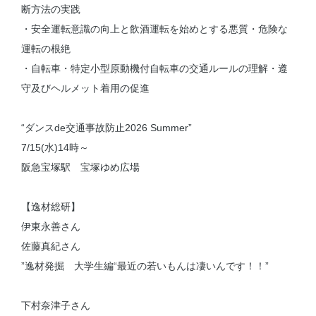
断方法の実践
・安全運転意識の向上と飲酒運転を始めとする悪質・危険な
運転の根絶
・自転車・特定小型原動機付自転車の交通ルールの理解・遵
守及びヘルメット着用の促進
“ダンスde交通事故防止2026 Summer”
7/15(水)14時～
阪急宝塚駅 宝塚ゆめ広場
【逸材総研】
伊東永善さん
佐藤真紀さん
”逸材発掘 大学生編“最近の若いもんは凄いんです！！”
下村奈津子さん