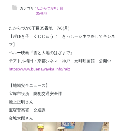
カテゴリ :
たからづか8丁目
35番地
たからづか8丁目35番地 7/6(月)
【岸ゆき子 くじじゅうじ きっしーシネマ略してキシネ
マ】
ペルー映画『雲と大地のはざまで』
テアトル梅田・京都シネマ・神戸 元町映画館 公開中
https://www.buenawayka.info/raiz
【地域安全ニュース】
宝塚市役所 防犯交通安全課
池上正明さん
宝塚警察署 交通課
金城太郎さん