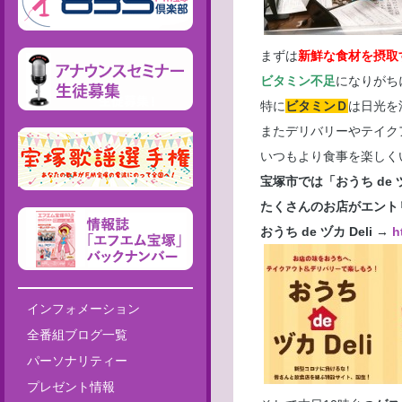
まずは
新鮮な食材を摂取
ビタミン不足
になりがち
特に
ビタミンＤ
は日光を
またデリバリーやテイク
いつもより食事を楽しく
宝塚市では「おうち de 
たくさんのお店がエント
おうち de ヅカ Deli →
h
インフォメーション
全番組ブログ一覧
パーソナリティー
プレゼント情報