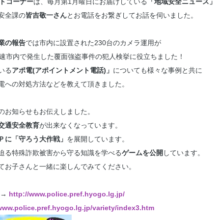
トコーナー
は、毎月第1月曜日にお届けしている
「地域安全ニュース」
安全課の
皆吉敬一
さん
とお電話をお繋ぎしてお話を伺いました。
業の報告
では市内に設置された230台のカメラ運用が
早速市内で発生した覆面強盗事件の犯人検挙に役立ちました！
いる
アポ電(アポイントメント電話)
」
についても様々な事例と共に
電への対処方法などを教えて頂きました。
のお知らせもお伝えしました。
交通安全教育
が出来なくなっています。
Ｐに「守ろう大作戦」
を展開しています。
迫る特殊詐欺被害から守る知識を学べる
ゲームを公開
しています。
てお子さんと一緒に楽しんでみてください。
 →
http://www.police.pref.hyogo.lg.jp/
www.police.pref.hyogo.lg.jp/variety/index3.htm