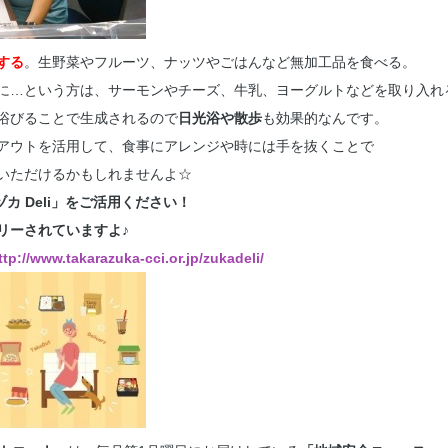
する
。生野菜やフルーツ、ナッツやごはんなど無加工品を食べる。
に…という方は、サーモンやチーズ、牛乳、ヨーグルトなどを取り入れ
浴びることで生成されるので
日光浴や散歩
も効果的なんです。
アウトを活用して、食事にアレンジや時には手を抜くことで
いただけるかもしれませんよ☆
ヅカ Deli」をご活用ください！
リーされていますよ♪
ttp://www.takarazuka-cci.or.jp/zukadeli/