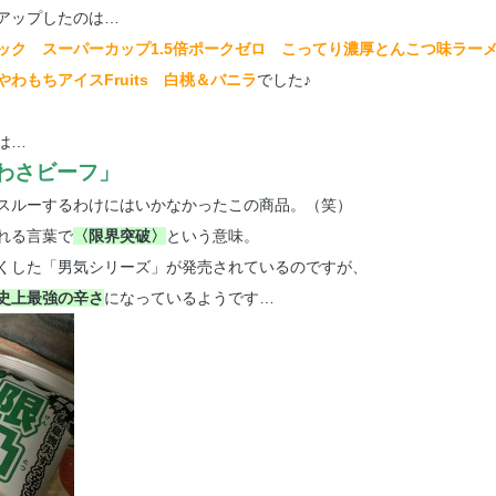
アップしたのは…
ック スーパーカップ1.5倍ポークゼロ こってり濃厚とんこつ味ラー
わもちアイスFruits 白桃＆バニラ
でした♪
は…
わさビーフ」
スルーするわけにはいかなかったこの商品。（笑）
れる言葉で
〈限界突破〉
という意味。
くした「男気シリーズ」が発売されているのですが、
史上最強の辛さ
になっているようです…