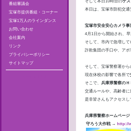
そして本日10時台の
ゲス
番組審議会
本日は、宝塚市防犯交通
宝塚市提供番組・コーナー
宝塚1万人のラインダンス
宝塚市安全安心カメラ事
お問い合わせ
4月1日から開始され、
会社案内
そして、市内で急増して
リンク
詐欺集団の手口や、アポ
プライバシーポリシー
サイトマップ
そして、宝塚警察署から
現在休校の影響で各所で
Tweets by fm835
そこで、
兵庫県警察のＨ
交通ルールや、高齢者に
是非皆さんもアクセスし
兵庫県警察ホームページ
守ろう大作戦 →
http://