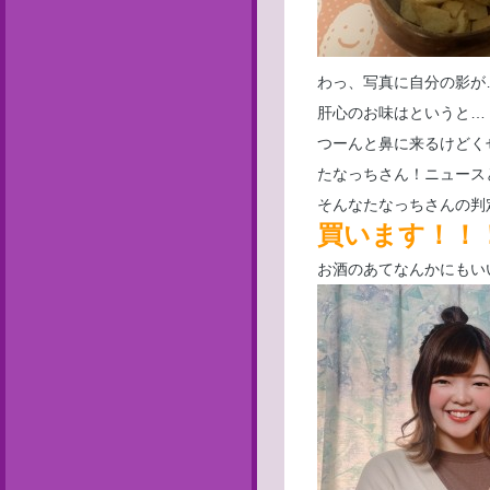
わっ、写真に自分の影が
肝心のお味はというと…
つーんと鼻に来るけどく
たなっちさん！ニュースと
そんなたなっちさんの判
買います！！
お酒のあてなんかにもい