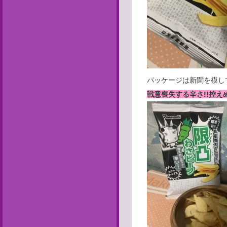
パッケージは新聞を模し
戦意喪失する辛さ!!控え