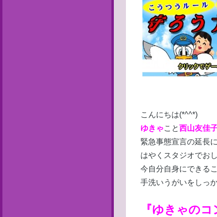
こんにちは(*^^*)
ゆきゃ
こと
西山友佳
緊急事態宣言の延長
はやくスタジオでお
今自分自身にできる
手洗いうがいをしっ
『ゆきゃのコン