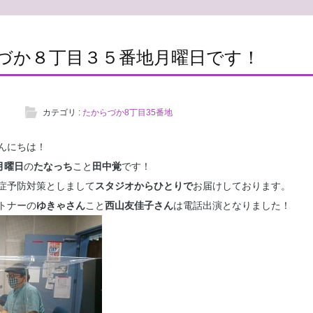
からづか８丁目３５番地月曜日です！
カテゴリ :
たからづか8丁目35番地
んにちは！
月曜日
の
たなっち
こと
田中覚
です！
症予防対策としまして
スタジオからひとりで
お届けしております。
トナーの
ゆきゃさん
こと
西山友佳子さん
は電話出演となりました！