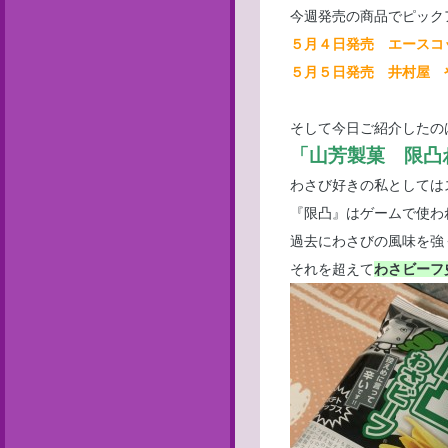
今週発売の商品でピック
５月４日発売 エースコ
５月５日発売 井村屋 や
そして今日ご紹介したの
「山芳製菓 限凸
わさび好きの私としては
『限凸』はゲームで使わ
過去にわさびの風味を強
それを超えて
わさビーフ