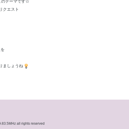
このテーマです☆
リクエスト
送を
りましょうね
3.5MHz all rights reserved