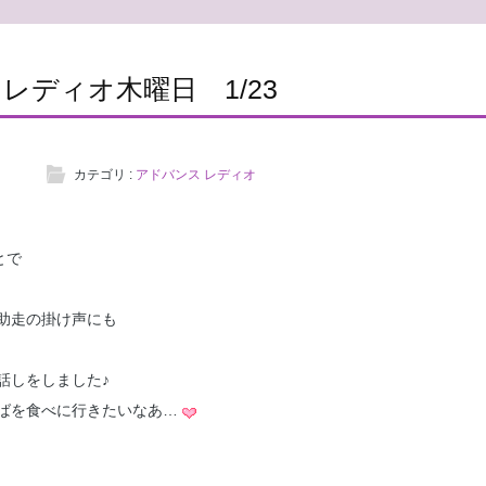
レディオ木曜日 1/23
カテゴリ :
アドバンス レディオ
とで
助走の掛け声にも
話しをしました♪
ばを食べに行きたいなあ…