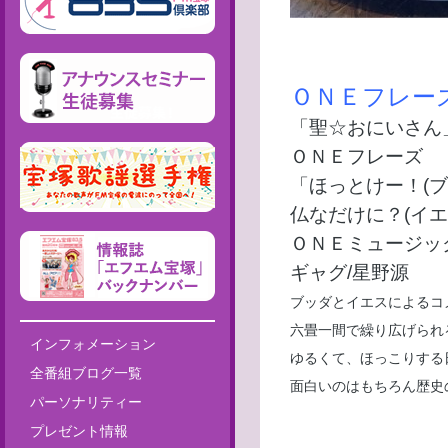
ＯＮＥフレー
「聖☆おにいさん
ＯＮＥフレーズ
「ほっとけー！(ブ
仏なだけに？(イエ
ＯＮＥミュージッ
ギャグ/星野源
ブッダとイエスによるコ
六畳一間で繰り広げられ
インフォメーション
ゆるくて、ほっこりする
全番組ブログ一覧
面白いのはもちろん歴史
パーソナリティー
プレゼント情報