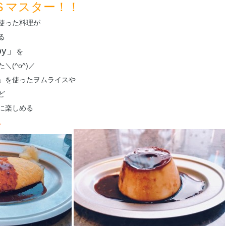
Ｓマスター！！
使った料理が
る
by」
を
(^o^)／
」を使ったヲムライスや
ど
に楽しめる