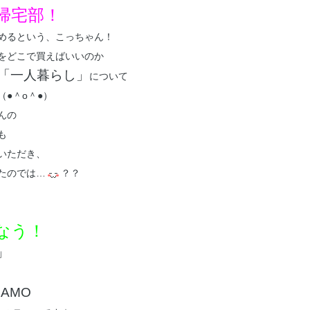
帰宅部！
めるという、こっちゃん！
をどこで買えばいいのか
「一人暮らし」
について
●＾o＾●）
んの
も
いただき、
たのでは…
？？
なう！
」
HAMO