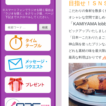
目指せ！ＳＮ
※スマートフォンでラジオを聴く場合は
こだわりの食材を数多く
「ラジオを聴く」をクリック後、ページ
下記までスクロールしてください。
オシャレな空間で楽しめ
「KAMIYAMA lob
Search
ピックアップいたしました＼
「日本一こだわりたまご
神山鶏を使ったプリンな
どれも素材の味を最大限
最高な料理ばかりです