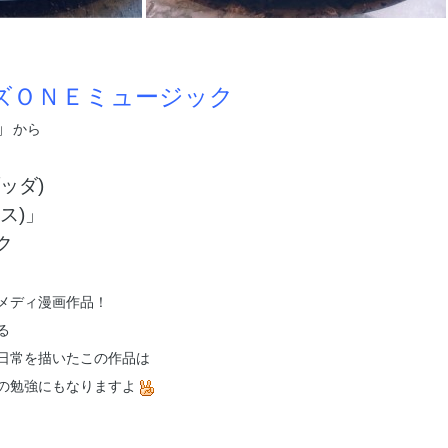
ズＯＮＥミュージック
」
から
ッダ)
ス)」
ク
メディ漫画作品！
る
日常を描いたこの作品は
の勉強にもなりますよ