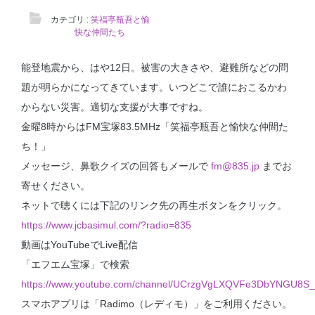
カテゴリ :
笑福亭瓶吾と愉
快な仲間たち
能登地震から、はや12日。被害の大きさや、避難所などの問
題が明らかになってきています。いつどこで誰におこるかわ
からない災害。適切な支援が大事ですね。
金曜
8
時からは
FM
宝塚
83.5MHz
「笑福亭瓶吾と愉快な仲間た
ち！」
メッセージ、鼻歌クイズの回答もメールで
fm@835.jp
までお
寄せください。
ネットで聴くには下記のリンク先の再生ボタンをクリック。
https://www.jcbasimul.com/?radio=835
動画
はYouTubeでLive配信
「エフエム宝塚」で検索
https://www.youtube.com/channel/UCrzgVgLXQVFe3DbYNGU8S_
スマホアプリは
「Radimo（レディモ）」をご利用ください。