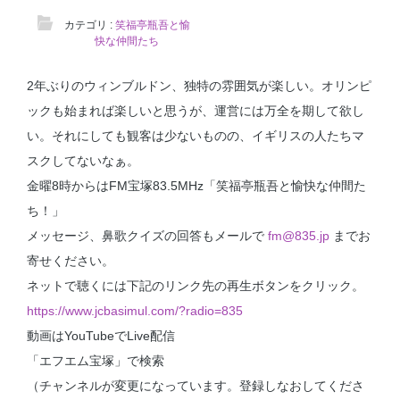
カテゴリ :
笑福亭瓶吾と愉
快な仲間たち
2年ぶりのウィンブルドン、独特の雰囲気が楽しい。オリンピ
ックも始まれば楽しいと思うが、運営には万全を期して欲し
い。それにしても観客は少ないものの、イギリスの人たちマ
スクしてないなぁ。
金曜
8
時からは
FM
宝塚
83.5MHz
「笑福亭瓶吾と愉快な仲間た
ち！」
メッセージ、鼻歌クイズの回答もメールで
fm@835.jp
までお
寄せください。
ネットで聴くには下記のリンク先の再生ボタンをクリック。
https://www.jcbasimul.com/?radio=835
動画
はYouTubeでLive配信
「エフエム宝塚」で検索
（チャンネルが変更になっています。登録しなおしてくださ