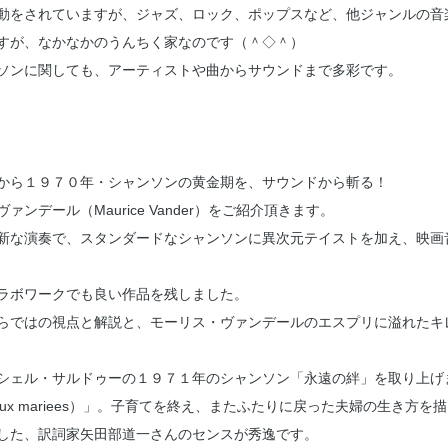
動をされていますが、ジャズ、ロック、ポップスなど、他ジャンルの音
すが、なかなかのうんちく家なのです（＾◇＾）
ソンに関しても、アーティストや曲からサウンドまで多彩です。
から１９７０年・シャンソンの黄金期を、サウンドから斬る！
ンデール（Maurice Vander）をご紹介頂きます。
新な演奏で、スタンダードなシャンソンに異次元テイストを加え、映画
ラボワークでも良い作品を残しました。
らではの視点と解説と、モーリス・ヴァンデールのエスプリに溢れたキ
シェル・サルドゥーの１９７１年のシャンソン「永遠の絆」を取り上げ
vieux mariees）」。子育てを終え、またふたりに戻った夫婦の生き
した、訳詞家矢田部道一さんのセンスが秀逸です。