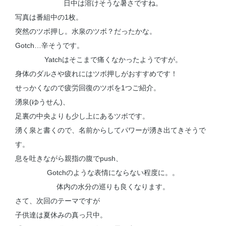
日中は溶けそうな暑さですね。
写真は番組中の1枚。
突然のツボ押し。水泉のツボ？だったかな。
Gotch…辛そうです。
Yatchはそこまで痛くなかったようですが。
身体のダルさや疲れにはツボ押しがおすすめです！
せっかくなので疲労回復のツボを1つご紹介。
湧泉(ゆうせん)、
足裏の中央よりも少し上にあるツボです。
湧く泉と書くので、名前からしてパワーが湧き出てきそうで
す。
息を吐きながら親指の腹でpush、
Gotchのような表情にならない程度に。。
体内の水分の巡りも良くなります。
さて、次回のテーマですが
子供達は夏休みの真っ只中。