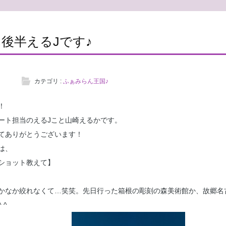
後半えるJです♪
カテゴリ :
ふぁみらん王国♪
！
ート担当のえるJこと山崎えるかです。
てありがとうございます！
は、
ショット教えて】
かなか絞れなくて…笑笑。先日行った箱根の彫刻の森美術館か、故郷名
 ^