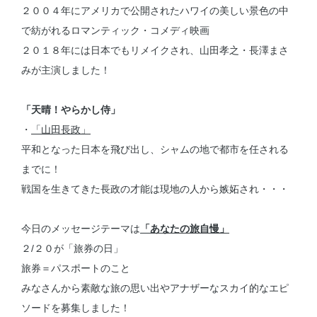
２００４年にアメリカで公開されたハワイの美しい景色の中
で紡がれるロマンティック・コメディ映画
２０１８年には日本でもリメイクされ、山田孝之・長澤まさ
みが主演しました！
「天晴！やらかし侍」
・
「山田長政」
平和となった日本を飛び出し、シャムの地で都市を任される
までに！
戦国を生きてきた長政の才能は現地の人から嫉妬され・・・
今日のメッセージテーマは
「あなたの旅自慢」
２/２０が「旅券の日」
旅券＝パスポートのこと
みなさんから素敵な旅の思い出やアナザーなスカイ的なエピ
ソードを募集しました！