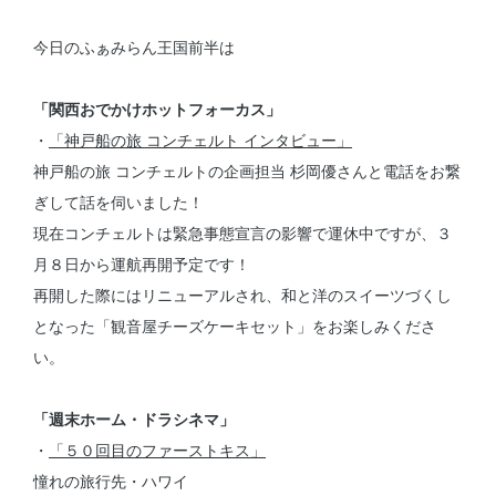
今日のふぁみらん王国前半は
「関西おでかけホットフォーカス」
・
「神戸船の旅 コンチェルト インタビュー」
神戸船の旅 コンチェルトの企画担当 杉岡優さんと電話をお繋
ぎして話を伺いました！
現在コンチェルトは緊急事態宣言の影響で運休中ですが、３
月８日から運航再開予定です！
再開した際にはリニューアルされ、和と洋のスイーツづくし
となった「観音屋チーズケーキセット」をお楽しみくださ
い。
「週末ホーム・ドラシネマ」
・
「５０回目のファーストキス」
憧れの旅行先・ハワイ