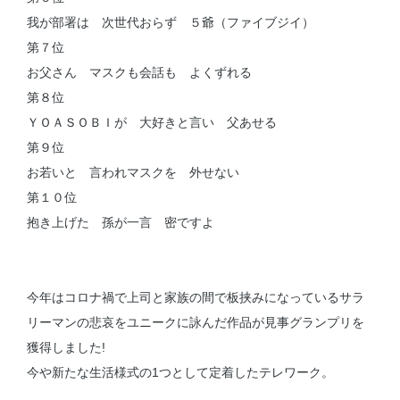
我が部署は 次世代おらず ５爺（ファイブジイ）
第７位
お父さん マスクも会話も よくずれる
第８位
ＹＯＡＳＯＢＩが 大好きと言い 父あせる
第９位
お若いと 言われマスクを 外せない
第１０位
抱き上げた 孫が一言 密ですよ
今年はコロナ禍で上司と家族の間で板挟みになっているサラ
リーマンの悲哀をユニークに詠んだ作品が見事グランプリを
獲得しました!
今や新たな生活様式の1つとして定着したテレワーク。