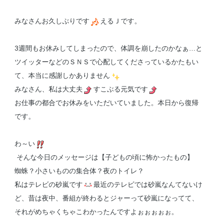
みなさんお久しぶりです
えるＪです。
3週間もお休みしてしまったので、体調を崩したのかなぁ…と
ツイッターなどのＳＮＳで心配してくださっているかたもい
て、本当に感謝しかありません
みなさん、私は大丈夫
すこぶる元気です
お仕事の都合でお休みをいただいていました。本日から復帰
です。
わ～い
そんな今日のメッセージは【子どもの頃に怖かったもの】
蜘蛛？小さいものの集合体？夜のトイレ？
私はテレビの砂嵐です
最近のテレビでは砂嵐なんてないけ
ど、昔は夜中、番組が終わるとジャーって砂嵐になってて、
それがめちゃくちゃこわかったんですよぉぉぉぉぉ。