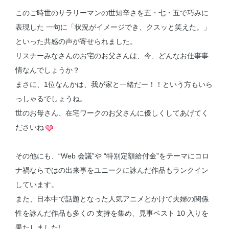
このご時世のサラリーマンの世知辛さを五・七・五で巧みに
表現した 一句に「状況がイメージでき、クスッと笑えた。」
といった共感の声が寄せられました。
リスナーみなさんのお宅のお父さんは、今、どんなお仕事事
情なんでしょうか？
まさに、1位なんかは、我が家と一緒だー！！という方もいら
っしゃるでしょうね。
世のお母さん、在宅ワークのお父さんに優しくしてあげてく
ださいね
その他にも、“Web 会議”や “特別定額給付金”をテーマにコロ
ナ禍ならではの出来事をユニークに詠んだ作品もランクイン
しています。
また、日本中で話題となった人気アニメとかけて夫婦の関係
性を詠んだ作品も多くの 支持を集め、見事ベスト 10 入りを
果たしました!