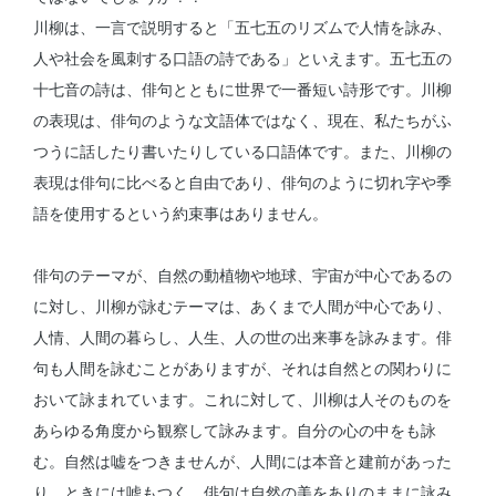
川柳は、一言で説明すると「五七五のリズムで人情を詠み、
人や社会を風刺する口語の詩である」といえます。五七五の
十七音の詩は、俳句とともに世界で一番短い詩形です。川柳
の表現は、俳句のような文語体ではなく、現在、私たちがふ
つうに話したり書いたりしている口語体です。また、川柳の
表現は俳句に比べると自由であり、俳句のように切れ字や季
語を使用するという約束事はありません。
俳句のテーマが、自然の動植物や地球、宇宙が中心であるの
に対し、川柳が詠むテーマは、あくまで人間が中心であり、
人情、人間の暮らし、人生、人の世の出来事を詠みます。俳
句も人間を詠むことがありますが、それは自然との関わりに
おいて詠まれています。これに対して、川柳は人そのものを
あらゆる角度から観察して詠みます。自分の心の中をも詠
む。自然は嘘をつきませんが、人間には本音と建前があった
り、ときには嘘もつく。俳句は自然の美をありのままに詠み