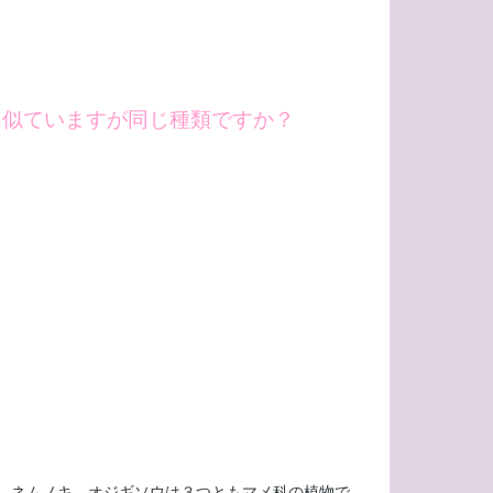
は似ていますが同じ種類ですか？
、ネムノキ、オジギソウは３つともマメ科の植物で