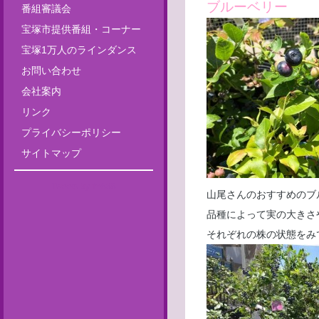
ブルーベリー
番組審議会
宝塚市提供番組・コーナー
宝塚1万人のラインダンス
お問い合わせ
会社案内
リンク
プライバシーポリシー
サイトマップ
Tweets by fm835
山尾さんのおすすめのブ
品種によって実の大きさ
それぞれの株の状態をみ