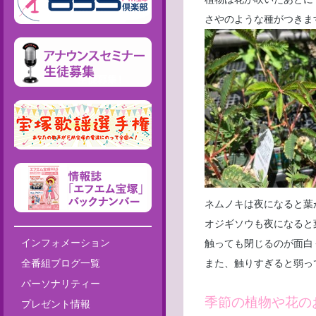
さやのような種がつきま
ネムノキは夜になると葉
オジギソウも夜になると
インフォメーション
触っても閉じるのが面白
全番組ブログ一覧
また、触りすぎると弱っ
パーソナリティー
季節の植物や花の
プレゼント情報