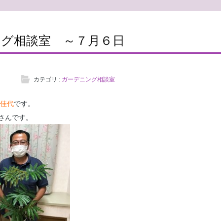
グ相談室 ～７月６日
カテゴリ :
ガーデニング相談室
佳代
です。
さんです。