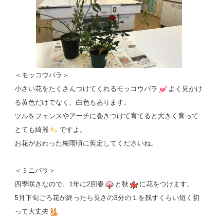
＜モッコウバラ＞
小さい花をたくさんつけてくれるモッコウバラ
よく見かけ
る黄色だけでなく、白色もあります。
ツルをフェンスやアーチに巻きつけて育てると大きく育って
とても綺麗
ですよ。
お花がおわった梅雨頃に剪定してくださいね。
＜ミニバラ＞
四季咲きなので、1年に2回春
と秋
に花をつけます。
5月下旬ごろ花が終ったら長さの3分の１を残すくらい短く切
って大丈夫