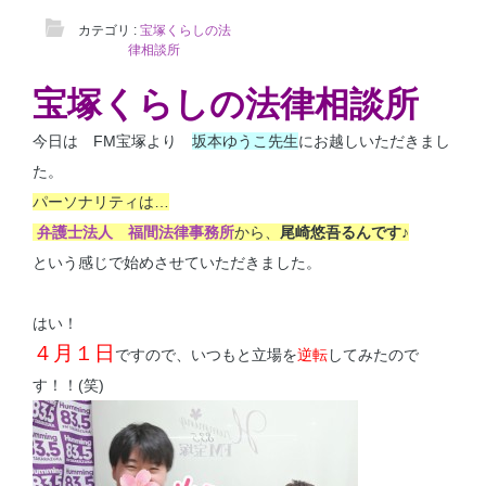
カテゴリ :
宝塚くらしの法
律相談所
宝塚くらしの法律相談所
今日は FM宝塚より
坂本ゆうこ先生
にお越しいただきまし
た。
パーソナリティは…
弁護士法人
福間法律事務所
から、
尾崎悠吾るんです♪
という感じで始めさせていただきました。
はい！
４月１日
ですので、いつもと立場を
逆転
してみたので
す！！(笑)