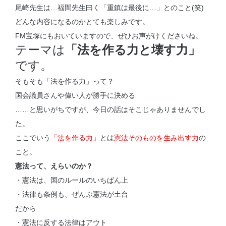
尾崎先生は…福間先生曰く「重鎮は最後に…」とのこと(笑)
どんな内容になるのかとても楽しみです。
FM宝塚にもおいていますので、ぜひお声がけくださいね。
テーマは
「法を作る力と壊す力」
です。
そもそも「法を作る力」って？
国会議員さんや偉い人が勝手に決める
……と思いがちですが、今日の話はそこじゃありませんでし
た。
ここでいう
「法を作る力」
とは
憲法そのものを生み出す力
の
こと。
憲法って、えらいのか？
・憲法は、国のルールのいちばん上
・法律も条例も、ぜんぶ憲法が土台
だから
・憲法に反する法律はアウト