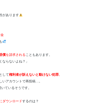
性があります
罰金
も
賠償
を請求される
こともあります。
くならないよね？」
として
権利者が訴えないと動けない犯罪
。
しいアカウントで再投稿…。
が続いているそうです。
にダウンロード
するのは？