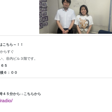
はこちら～！！
札からすぐ
い、谷内ビル３階です。
５６５
後６：００
時４５分から↓↓こちらから
lradio/