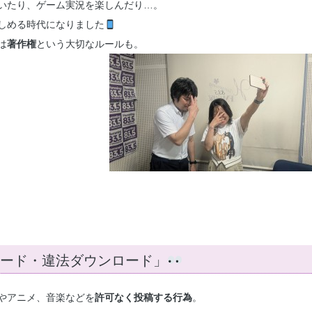
いたり、ゲーム実況を楽しんだり…。
しめる時代になりました
は
著作権
という大切なルールも。
ード・違法ダウンロード」
映画やアニメ、音楽などを
許可なく投稿する行為
。