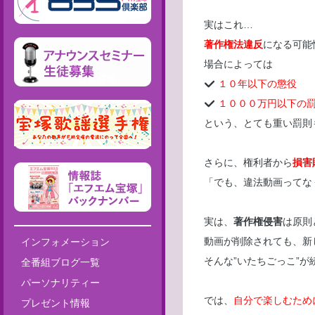
実はこれ…
著作権法違反
になる可能
場合によっては
１０年以下の懲役
１０００万円以下の
という、とても重い罰則
さらに、権利者から
損害
「でも、違法動画ってな
実は、
著作権侵害
は原則
動画が削除されても、新
インフォメーション
そんな”いたちごっこ”
全番組ブログ一覧
パーソナリティー
では、
自分で楽しむため
プレゼント情報