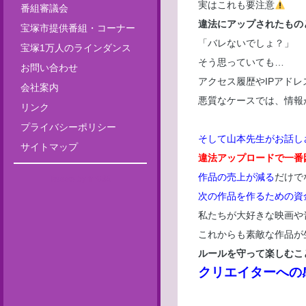
実はこれも要注意
番組審議会
違法にアップされたもの
宝塚市提供番組・コーナー
「バレないでしょ？」
宝塚1万人のラインダンス
そう思っていても…
お問い合わせ
アクセス履歴やIPアド
会社案内
悪質なケースでは、情報
リンク
プライバシーポリシー
そして山本先生がお話し
サイトマップ
違法アップロードで一番
作品の売上が減る
だけで
Tweets by fm835
次の作品を作るための資
私たちが大好きな映画や
これからも素敵な作品が
ルールを守って楽しむこ
クリエイターへの