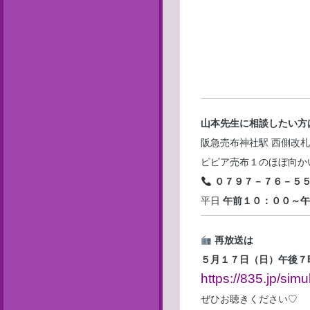
山本先生に相談したい方
阪急売布神社駅 西側改
ピピア売布１のほぼ向か
０７９７－７６－５
平日
午前１０：００～午
再放送は
５月１７日（日）午後７
https://835.jp/simu
ぜひお聴きください♡