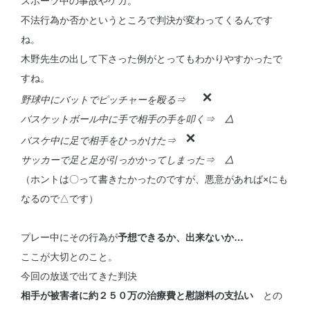
スポーツ中の事故やケガ。
不法行為か否かというところで判決が変わってくるんです
ね。
木野先生の出して下さった例がとってもわかりやすかったで
すね。
×
野球中にバットでピッチャーを殴る⇒
バスケットボール中に手で相手の手を叩く⇒
△
×
バスケ中に足で相手をひっかけた⇒
サッカーで足と足が引っかかってしまった⇒
△
（ホントは〇って書きたかったのですが、悪意があれば×にも
なるので△です）
プレー中にその行為が
予想できるか、出来ないか…
ここが大切とのこと。
今回の放送で出てきた判決
相手が被害者に約２５０万の治療費と慰謝料の支払い
との