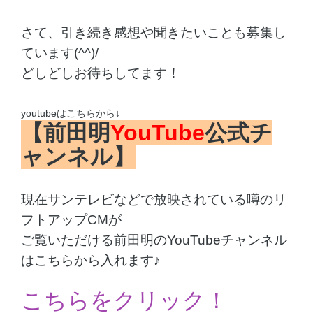
さて、引き続き感想や聞きたいことも
募集し
ています(^^)/
どしどしお待ちしてます！
youtubeはこちらから↓
【前田明
YouTube
公式チ
ャンネル】
現在サンテレビなどで放映されている噂のリ
フトアップCMが
ご覧いただける
前田明のYouTubeチャンネル
はこちらから入れます♪
こちらをクリック！