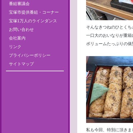
番組審議会
宝塚市提供番組・コーナー
宝塚1万人のラインダンス
そんなきつねのひとくち
お問い合わせ
一口大のおいなりが重箱
会社案内
ボリュームたっぷりの俵
リンク
プライバシーポリシー
サイトマップ
Tweets by fm835
私も今回、特別に頂きま