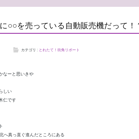
に○○を売っている自動販売機だって！
カテゴリ :
とれたて！街角リポート
かなーと思いきや
らしい
木仁です
ト
度北へ真っ直ぐ進んだところにある