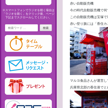
赤い自動販売機
今の時代自動販売機で何
※スマートフォンでラジオを聴く場合は
「ラジオを聴く」をクリック後、ページ
この自動販売機は宝塚で
下記までスクロールしてください。
赤い登り旗には「香住カ
Search
マルヨ食品さんが運営し
兵庫県北部の香住港でと