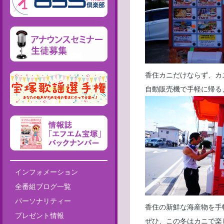
香住カニだけならず、カ
自動販売機で手軽に帰る
インフォメーション
全番組ブログ一覧
パーソナリティー
香住の新鮮な海産物を手
プレゼント情報
ぜひ、この冬はカニで楽