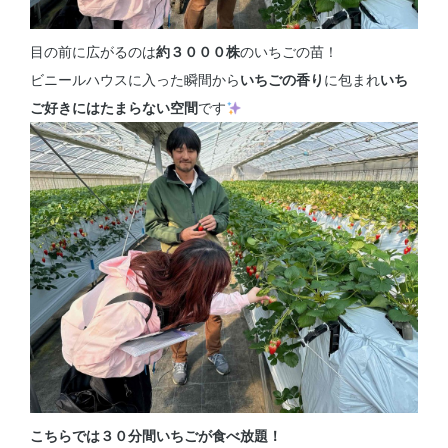
目の前に広がるのは
約３０００株
のいちごの苗！
ビニールハウスに入った瞬間から
いちごの香り
に包まれ
いち
ご好きにはたまらない空間
です
こちらでは３０分間いちごが食べ放題！