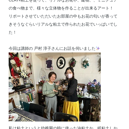
CLAY🟰粘土を使って、リアルなお花や、建物、、ミニチュア
の食べ物まで、様々な立体物を作ることが出来るアート！
リポートさせていただいたお部屋の中もお花の匂いが香って
きそうなぐらいリアルな粘土で作られたお花でいっぱいでし
た！
今回は講師の 戸村 淳子さんにお話を伺いました
私は粘土というと幼稚園の時に使った油粘土か、紙粘土しか