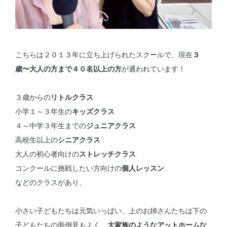
こちらは２０１３年に立ち上げられたスクールで、現在
３
歳〜大人の方まで４０名以上の方
が通われています！
３歳からの
リトルクラス
小学１～３年生の
キッズクラス
４～中学３年生までの
ジュニアクラス
高校生以上の
シニアクラス
大人の初心者向けの
ストレッチクラス
コンクールに挑戦したい方向けの
個人レッスン
などのクラスがあり、
小さい子どもたちは元気いっぱい、上のお姉さんたちは下の
子どもたちの面倒見もよく、
大家族のようなアットホームな