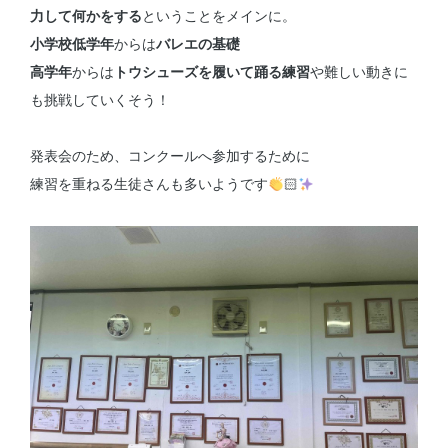
力して何かをする
ということをメインに。
小学校低学年
からは
バレエの基礎
高学年
からは
トウシューズを履いて踊る練習
や難しい動きに
も挑戦していくそう！
発表会のため、コンクールへ参加するために
練習を重ねる生徒さんも多いようです
🏻