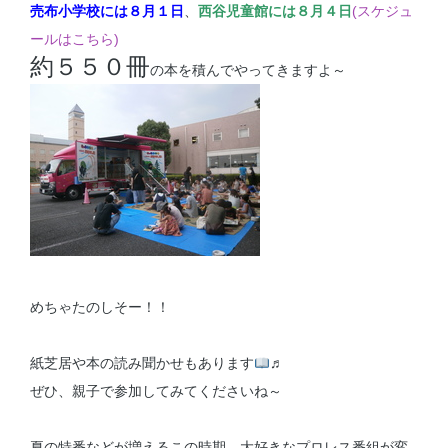
売布小学校には８月１日
、
西谷児童館
には
８月４日
(スケジュ
ールはこちら)
約５５０冊
の本を積んでやってきますよ～
めちゃたのしそー！！
紙芝居や本の読み聞かせもあります
♬
ぜひ、親子で参加してみてくださいね～
夏の特番などが増えるこの時期、大好きなプロレス番組が変