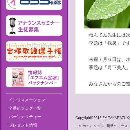
ねんてん先生には次
季題は「残暑」です
来週７月６日は、ホ
季題は「月下美人」
みなさんからのご投
インフォメーション
全番組ブログ一覧
パーソナリティー
Copyright©2016 FM TAKARAZUKA 8
プレゼント情報
このホームページに掲載のイラスト・