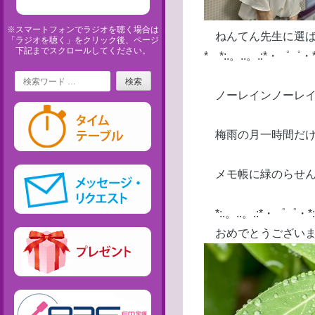
※スマートフォンでラジオを聴く場合は
ねんてん先生に選ば
「ラジオを聴く」をクリック後、ページ
下記までスクロールしてください。
* *:.。..。.:*・゜゜・*:.
Search
ノーレインノーレ
梅雨の月一時間
メモ帳に緑の
*:.。..。.:*・゜゜・*:.。.
おめでとうございま