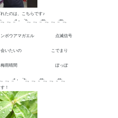
れたのは、こちらです♪
。..。.:*・゜*:.。..。.:**:.。..。.:**:.。
インボウアマガエル 点滅信号
だけ会いたいの こでまり
らせん梅雨晴間 ぽっぽ
.。.:*・゜*:.。..。.:**:.。..。.:**:.。
す！