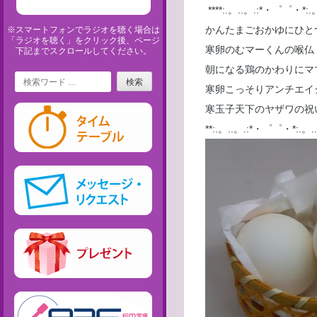
****:.。..。.:*・゜゜・*:.。.
かんたまごおかゆにひ
※スマートフォンでラジオを聴く場合は
「ラジオを聴く」をクリック後、ページ
寒卵のむマーく
下記までスクロールしてください。
朝になる鶏のかわ
Search
寒卵こっそりアン
寒玉子天下のヤザ
**:.。..。.:*・゜゜・*:.。..。