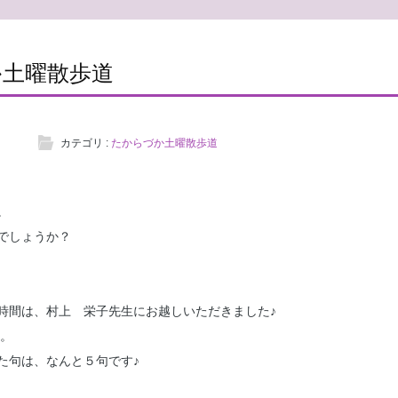
か土曜散歩道
カテゴリ :
たからづか土曜散歩道
。
でしょうか？
時間は、村上 栄子先生にお越しいただきました♪
す。
た句は、なんと５句です♪