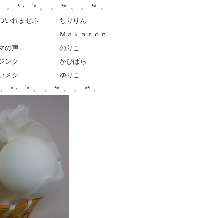
.。.:*・゜*:.。..。.:**:.。..。.:**:.。
とついれませふ ちりりん
んの喉仏 Ｍａｋａｒｏｎ
りにママの声 のりこ
チエイジング かぴばら
ワの祝いメシ ゆりこ
.:*・゜*:.。..。.:**:.。..。.:**:.。