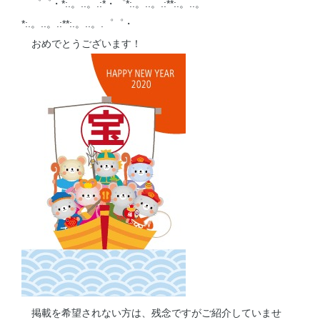
゜゜・*:.。..。.:*・゜*:.。..。.:**:.。..。
*:.。..。.:**:.。..。.゜゜・
おめでとうございます！
掲載を希望されない方は、残念ですがご紹介していませ