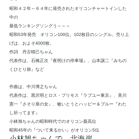
昭和４２年～６４年に発売されたオリコンチャートインした
中の
最低ランキングソングう～～～
昭和53年発売 オリコン100位。102枚目のシングル。売り上
げは、およそ4000枚。
作詞 丹古晴己ちゃん
代表作は、石橋正次『夜明けの停車場』、山本譲二『みちの
くひとり旅』など
作曲は、中川博之ちゃん
代表作は、黒沢明とロス・プリモス『ラブユー東京』、美川
憲一『さそり座の女』、敏いとうとハッピー＆ブルー『わた
し祈ってます』
小林旭ちゃんの昭和時代でのオリコン最高位
昭和45年の『ついて来るかい』がオリコン5位
小林旭ちゃんで、北海岸