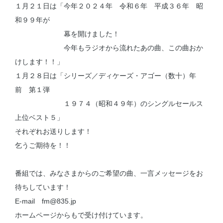
１月２１日は「今年２０２４年 令和６年 平成３６年 昭
和９９年が
幕を開けました！
今年もラジオから流れたあの曲、この曲おか
けします！！」
１月２８日は「シリーズ／ディケーズ・アゴー（数十）年
前 第１弾
１９７４（昭和４９年）のシングルセールス
上位ベスト５」
それぞれお送りします！
乞うご期待を！！
番組では、みなさまからのご希望の曲、一言メッセージをお
待ちしています！
E-mail fm@835.jp
ホームページからもで受け付けています。