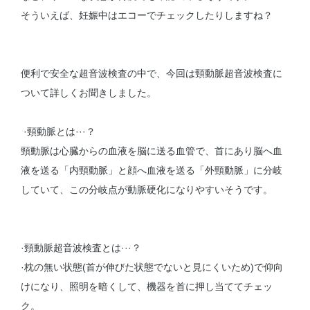
そういえば、妊娠中はエコーでチェックしたりしますね？
便利で安全な超音波検査の中で、今回は頸動脈超音波検査に
ついて詳しくお聞きしました。
·頸動脈とは···？
頸動脈は心臓からの血液を脳に送る血管で、首にあり脳へ血
液を送る「内頸動脈」と顔へ血液を送る「外頸動脈」に分岐
していて、この分岐点が動脈硬化になりやすいそうです。
·頸動脈超音波検査とは···？
·枕の無い状態(首が伸びた状態でないと見にくいため)で仰向
けになり、照明を暗くして、機器を首に押し当ててチェッ
ク。