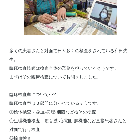
多くの患者さんと対面で日々多くの検査をされている和田先
生。
臨床検査技師は検査全体の業務を担っているそうです。
まずはその臨床検査についてお聞きしました。
臨床検査室について···?
臨床検査室は３部門に分かれているそうです。
①検体検査···採血·病理·細菌など検体の検査
②生理機能検査···超音波·心電図·肺機能など直接患者さんと
対面で行う検査
③輸血検査