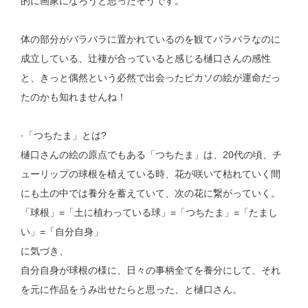
的に画家になろうと思ったそうです。
体の部分がバラバラに置かれているのを観てバラバラなのに
成立している、辻褄が合っていると感じる樋口さんの感性
と、きっと偶然という必然で出会ったピカソの絵が運命だっ
たのかも知れませんね！
·「つちたま」とは?
樋口さんの絵の原点でもある「つちたま」は、20代の頃、チ
ューリップの球根を植えている時、花が咲いて枯れていく間
にも土の中では養分を蓄えていて、次の花に繋がっていく。
「球根」=「土に植わっている球」=「つちたま」=「たまし
い」=「自分自身」
に気づき、
自分自身が球根の様に、日々の事柄全てを養分にして、それ
を元に作品をうみ出せたらと思った、と樋口さん。