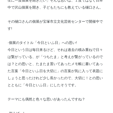
生に一度個展を開きたい」そんな思いは、１度ではなく日本
中で沢山個展を開き、子どもたちにも教えている樋口さん。
その樋口さんの個展が宝塚市立文化芸術センターで開催中で
す!
·個展のタイトル「今日といふ日」への思い!
今日という日は毎日来るけど、それは過去の積み重ねで日々
は繋がっている、が「つちたま」と考えが繋がっているので
は？との思いと、たまたま置いてあったメモ帳に書いてあっ
た言葉「今日といふ日を大切に」の言葉が気に入って表題に
しょうと思ったけれど少し長かったので、大切に！との思い
とともに「今日といふ日」にしたそうです。
テーマにも偶然と色々な思いがあったんですね？