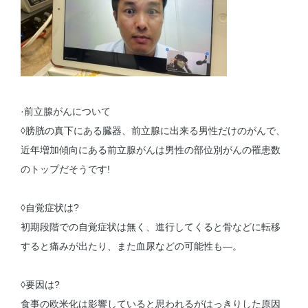
·前立腺がんについて
◊膀胱の真下にある臓器、前立腺に出来る男性だけのがんで、
近年増加傾向にある前立腺がんは男性の部位別がんの罹患数
のトップだそうです!
◊自覚症状は?
初期段階での自覚症状は無く、進行してくると骨などに転移
すると痛みが出たり、また血尿などの可能性も—。
◊要因は?
食事の欧米化は影響していると思われるがはっきりした原因