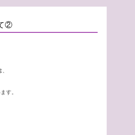
て②
は、
います。