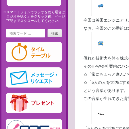
※スマートフォンでラジオを聴く場合は
「ラジオを聴く」をクリック後、ページ
今回は英田エンジニアリ
下記までスクロールしてください。
なお、今回のこの番組は
Search
優れた技術力を誇る株式
そのHPや会社案内のパ
☆「常にちょっと進んだ
☆「5人の人を大切にす
という言葉があります。
この言葉が生れてきた背
🏎
「5人の人を大切にする