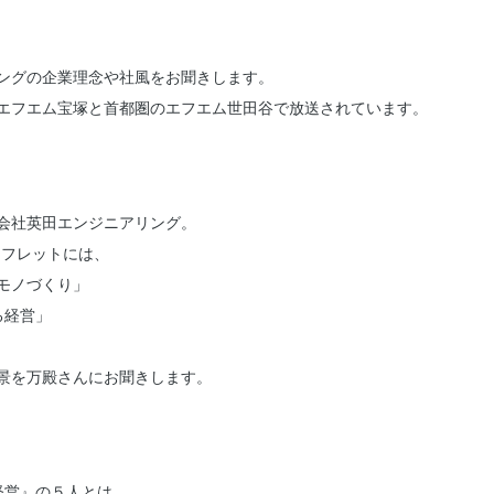
ングの企業理念や社風をお聞きします。
エフエム宝塚と首都圏のエフエム世田谷で放送されています。
会社英田エンジニアリング。
ンフレットには、
モノづくり」
る経営」
景を万殿さんにお聞きします。
経営』の５人とは…