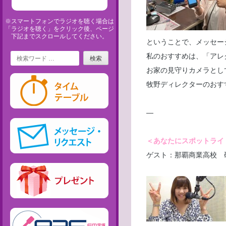
※スマートフォンでラジオを聴く場合は
「ラジオを聴く」をクリック後、ページ
下記までスクロールしてください。
ということで、メッセー
Search
私のおすすめは、「アレ
お家の見守りカメラとし
牧野ディレクターのおす
—
＜あなたにスポットライ
ゲスト：那覇商業高校 