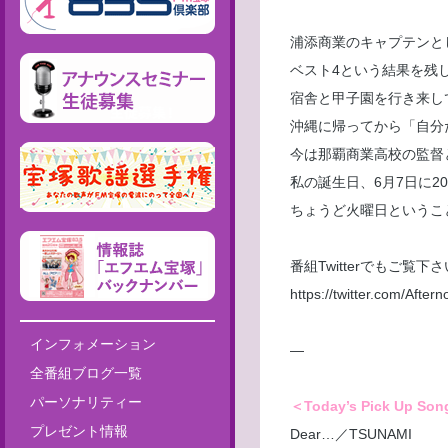
浦添商業のキャプテンと
ベスト4という結果を残
宿舎と甲子園を行き来し
沖縄に帰ってから「自分
今は那覇商業高校の監督
私の誕生日、6月7日に2
ちょうど火曜日というこ
番組Twitterでもご覧
https://twitter.com/Af
インフォメーション
—
全番組ブログ一覧
パーソナリティー
＜Today’s Pick Up So
プレゼント情報
Dear…／TSUNAMI