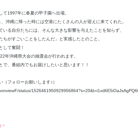
して1997年に春夏の甲子園へ出場。
し、沖縄に帰った時には空港にたくさんの人が迎えに来てくれた。
ている自分たちには、そんな大きな影響を与えたことを知らず、
たちがすごいことをしたんだ」と実感したとのこと。
として奮闘！
022年沖縄県大会の抽選会が行われます。
とで、番組内でもお届けしたいと思います！！
下さい（フォローお願いします♪）
ternoonviewF/status/1526461950929956864?s=20&t=i1xd6E5iOaJsAgPQ
ng＞