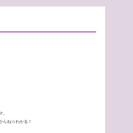
マ。
からね☆わかる！