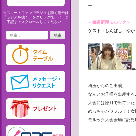
—
※スマートフォンでラジオを聴く場合は
「ラジオを聴く」をクリック後、ページ
下記までスクロールしてください。
＜都道府県モルック＞
ゲスト：しんばし ゆか
Search
埼玉からのご出演。
なんとお子様を出産する
大会には臨月で出ていた
めっちゃパワフル！！女
モルック大会会場に託児