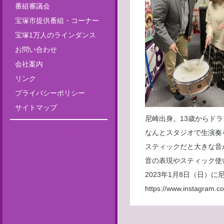
番組審議会
宝塚市提供番組・コーナー
宝塚1万人のラインダンス
お問い合わせ
会社案内
リンク
プライバシーポリシー
サイトマップ
尼崎出身。13歳からド
Tweets by fm835
なんとスタジオで生演奏
スティックだと大きな音
音の表現やスティック使
2023年1月8日（日）
https://www.instagram.