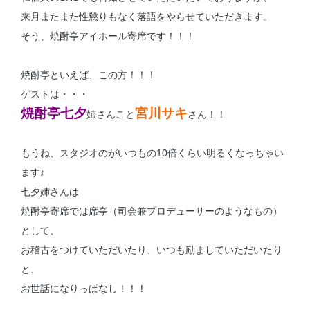
来月またまた性懲りもなく落語をやらせていただきます。
そう、焼酎亭アイホール寄席です！！！
焼酎亭といえば、この方！！！
ゲストは・・・
焼酎亭七夕
宮川サキ
姉さんこと
さん！！
もうね、スタジオのがいつもの10倍くらい明るくなっちゃい
ます♪
七夕姉さんは
焼酎亭寄席では席亭（司会兼プロデューサーのようなもの）
として、
お稽古をつけていただいたり、いつも励ましていただいたり
と、
お世話になりっぱなし！！！