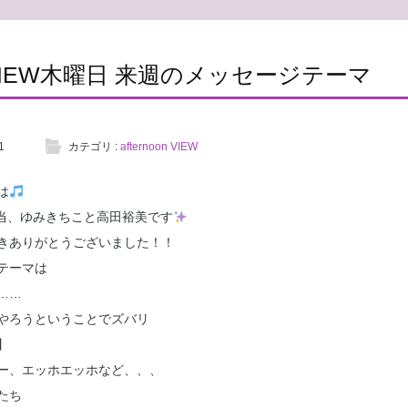
oonVIEW木曜日 来週のメッセージテーマ
1
カテゴリ :
afternoon VIEW
は
曜日担当、ゆみきちこと高田裕美です
きありがとうございました！！
テーマは
……
やろうということでズバリ
】
ー、エッホエッホなど、、、
たち