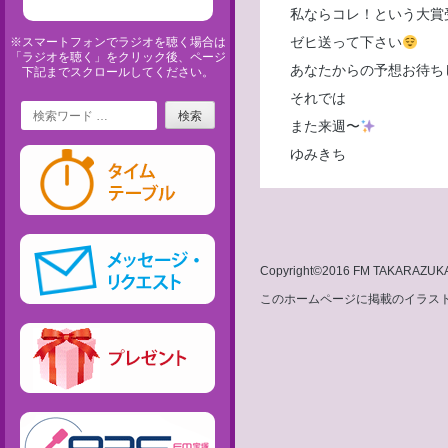
私ならコレ！という大賞
ゼヒ送って下さい
※スマートフォンでラジオを聴く場合は
「ラジオを聴く」をクリック後、ページ
あなたからの予想お待ち
下記までスクロールしてください。
それでは
Search
また来週〜
ゆみきち
Copyright©2016 FM TAKARAZUKA 8
このホームページに掲載のイラスト・