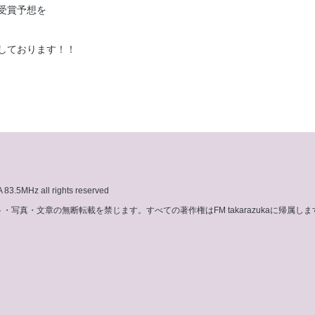
受賞予想を
しております！！
3.5MHz all rights reserved
写真・文章の無断転載を禁じます。すべての著作権はFM takarazukaに帰属しま