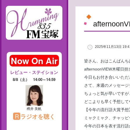
aftern
2025年11月13日 19:4
皆さん、おはこんばんち
afternoonVIEW木
今日もお付き合いいただ
さて、来週のメッセージ
ちょっと気が早いですが
どこよりも早く予想して
【今年の流行語大賞予想
ミャクミャク、チャッピ
今年の日本を表す流行語