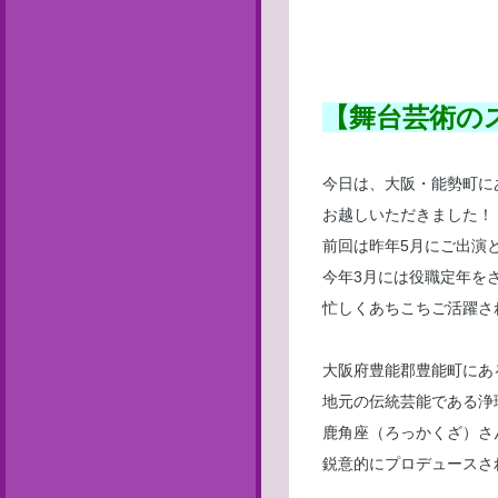
【舞台芸術の
今日は、大阪・能勢町に
お越しいただきました！
前回は昨年5月にご出演
今年3月には役職定年を
忙しくあちこちご活躍さ
大阪府豊能郡豊能町にあ
地元の伝統芸能である浄
鹿角座（ろっかくざ）さ
鋭意的にプロデュースさ