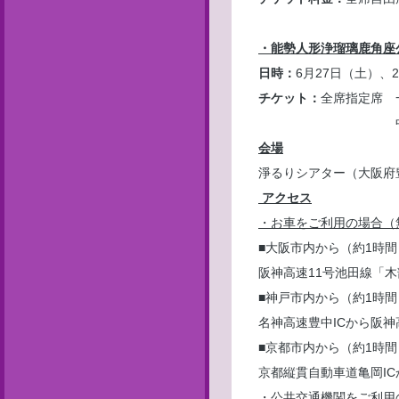
・能勢人形浄瑠璃鹿角座
日時：
6月27日（土）、
チケット：
全席指定席 一
中学生以下：1
会場
淨るりシアター（大阪府
アクセス
・お車をご利用の場合（
■大阪市内から（約1時間
阪神高速11号池田線「木
■神戸市内から（約1時間
名神高速豊中ICから阪神
■京都市内から（約1時間
京都縦貫自動車道亀岡IC
・公共交通機関をご利用