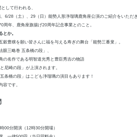
間として行われる、
璃、6/28（土）、29（日）能勢人形浄瑠璃鹿角座公演のご紹介をいただ
70周年、鹿角座旗揚げ20周年記念事業とのこと。
るとか。
五穀豊穣を願い皆さんに福を与える寿ぎの舞台「能勢三番叟」。
法眼三略巻 五条橋の段」、
典の名作である明智道光秀と豊臣秀吉の物語
段と尼崎の段」が上演されます。
 五条橋の段」はこども浄瑠璃の演目もあります！
内容です。
間
3時00分開演（12時30分開場）
席 一律500円（当日同料金）