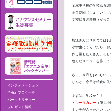
宝塚中学校の学校給食
食育劇団（しょくいくげ
学校給食調理員（がっこ
堀江さんは３月までは長
小学生にくらべたら、お
作る量もたくさん。そし
色んなメニューを作って
さて、今月もおいしいこ
なんと！今日は給食の先
インフォメーション
全番組ブログ一覧
まずは小学校から！
パーソナリティー
・
キーマカレー
（第１地
プレゼント情報
ミンチが入ったおいしい