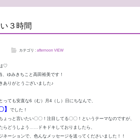
ない３時間
カテゴリ :
afternoon VIEW
は♡
木曜日担当、ゆみきちこと高田裕美です！
きありがとうございました♪
とっても安直な6（む）月4（し）日にちなんで、
〇】
でした！
ちょっと言いたい〇〇！注目してる〇〇！というテーマなのですが、
たらどうしよう……ドキドキしておりましたら、
ジネーションで、色んなメッセージを送ってくださいました！！