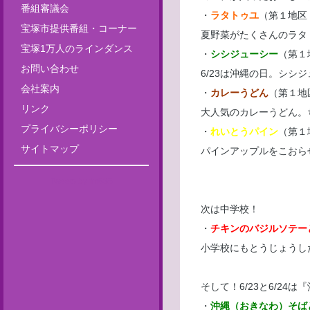
番組審議会
・
ラタトゥユ
（第１地区 
宝塚市提供番組・コーナー
夏野菜がたくさんのラタ
宝塚1万人のラインダンス
・
シシジューシー
（第１
お問い合わせ
6/23は沖縄の日。シ
会社案内
・
カレーうどん
（第１地
リンク
大人気のカレーうどん。
プライバシーポリシー
・
れいとうパイン
（第１
サイトマップ
パインアップルをこおら
Tweets by fm835
次は中学校！
・
チキンのバジルソテー
小学校にもとうじょうし
そして！6/23と6/2
・
沖縄（おきなわ）そば