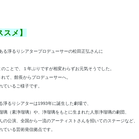
ススメ】
ある淨るりシアタープロデューサーの松田正弘さんに
とのことで、１年ぶりですが相変わらずお元気そうでした。
されて、館長からプロデューサーへ。
れているご様子です。
る淨るりシアターは1993年に誕生した劇場で、
瑠璃（素浄瑠璃）や、浄瑠璃をもとに生まれた人形浄瑠璃の劇団、
んの公演、全国から一流のアーティストさんを招いてのステージなど、
れている芸術発信拠点です。