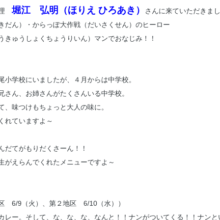
堀江 弘明（ほりえ ひろあき）
調理
さんに来ていただきまし
きだん）・からっぽ大作戦（だいさくせん）のヒーロー
うきゅうしょくちょうりいん）マンでおなじみ！！
尾小学校にいましたが、４月からは中学校。
兄さん、お姉さんがたくさんいる中学校。
て、味つけもちょっと大人の味に。
くれていますよ～
んだてがもりだくさーん！！
生がえらんでくれたメニューですよ～
区 6/9（火）、第２地区 6/10（水））
カレー。そして、な、な、な、なんと！！ナンがついてくる！！ナンと