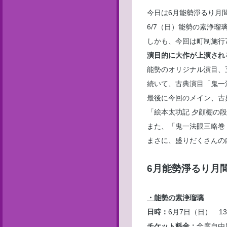
今日は6月能勢淨るり月
6/7（日）能勢の素浄瑠
しかも、今回は町制施行
演目的に大作が上演され
能勢のオリジナル演目、
続いて、古典演目「鬼一
最後に今回のメイン、古
「絵本太功記 夕顔棚の
また、「鬼一法眼三略巻
まさに、盛りだくさんの
6月能勢淨るり月
・能勢の素浄瑠璃
日時：
6月7日（日） 1
チケット料金：
全席自由