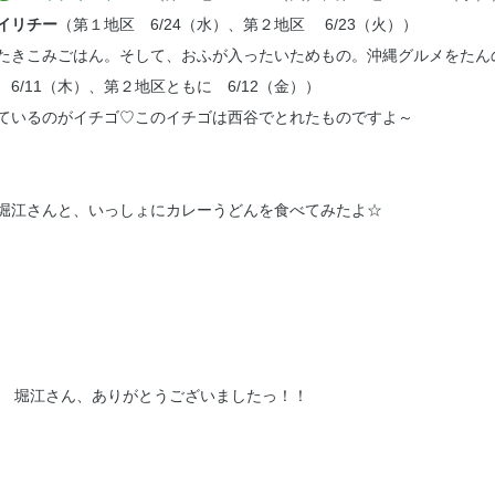
イリチー
（第１地区 6/24（水）、第２地区 6/23（火））
たきこみごはん。そして、おふが入ったいためもの。沖縄グルメをたん
 6/11（木）、第２地区ともに 6/12（金））
ているのがイチゴ♡このイチゴは西谷でとれたものですよ～
堀江さんと、いっしょにカレーうどんを食べてみたよ☆
堀江さん、ありがとうございましたっ！！