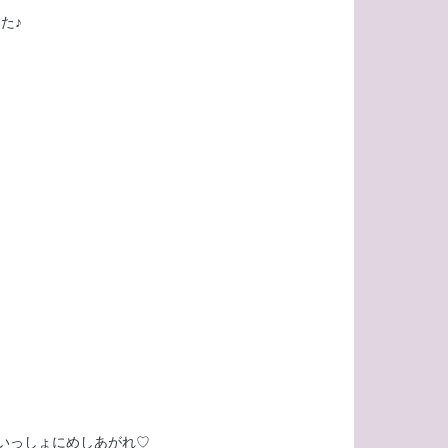
た♪
いっしょにめしあがれ♡