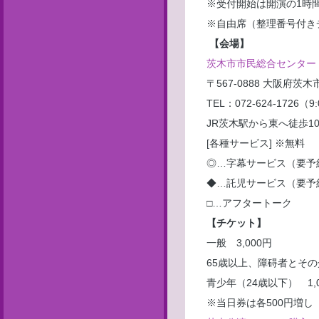
※受付開始は開演の1時間
※自由席（整理番号付き
【会場】
茨木市市民総合センター
〒567-0888 大阪府茨木
TEL：072-624-1726（9
JR茨木駅から東へ徒歩1
[各種サービス] ※無料
◎…字幕サービス（要予
◆…託児サービス（要予
□…アフタートーク
【チケット】
一般 3,000円
65歳以上、障碍者とその介
青少年（24歳以下） 1,0
※当日券は各500円増し