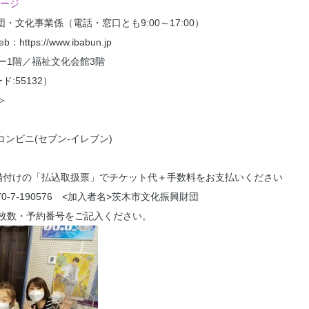
ページ
団・文化事業係（電話・窓口とも9:00～17:00）
https://www.ibabun.jp
ー1階／福祉文化会館3階
:55132）
＞
コンビニ(セブン-イレブン)
備付けの「払込取扱票」でチケット代＋手数料をお支払いください
0-7-190576 <加入者名>茨木市文化振興財団
枚数・予約番号をご記入ください。