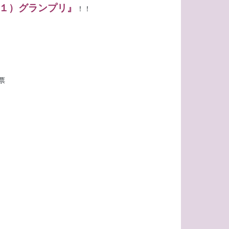
ー１）グランプリ』
！！
票