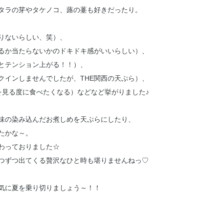
タラの芽やタケノコ、蕗の薹も好きだったり。
りないらしい、笑）、
るか当たらないかのドキドキ感がいいらしい）、
とテンション上がる！！）、
クインしませんでしたが、THE関西の天ぷら）、
を見る度に食べたくなる）などなど挙がりました♪
味の染み込んだお煮しめを天ぷらにしたり、
たかな～。
わっておりました☆
つずつ出てくる贅沢なひと時も堪りませんねっ♡
気に夏を乗り切りましょう～！！