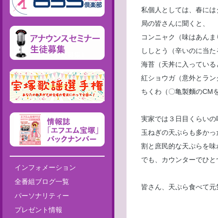
私個人としては、春には
局の皆さんに聞くと、
コンニャク（味はあんま
ししとう（辛いのに当た
海苔（天丼に入っている
紅ショウガ（意外とラン
ちくわ（〇亀製麵のCM
実家では３日目くらいの
玉ねぎの天ぷらも多かっ
割と庶民的な天ぷらを味
でも、カウンターでひと
インフォメーション
全番組ブログ一覧
皆さん、天ぷら食べて元
パーソナリティー
プレゼント情報