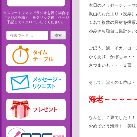
本日のメッセージテーマ
※スマートフォンでラジオを聴く場合は
沢山のおたより（投票）
「ラジオを聴く」をクリック後、ページ
下記までスクロールしてください。
１名で複数の具材を投票
ゆみきち独自に集計をい
Search
ごぼう、鱚、イカ、コー
かくあげ、かぼちゃ・・
さつまいも・・・３票
そして、堂々の１位は・
海老～～～～
なんと、７票でした！！
おめでとう海老！！美味