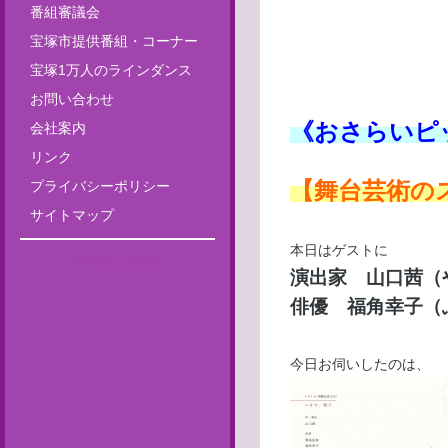
番組審議会
宝塚市提供番組・コーナー
宝塚1万人のラインダンス
お問い合わせ
《おさらいピ
会社案内
リンク
【舞台芸術の
プライバシーポリシー
サイトマップ
本日はゲストに
Tweets by fm835
演出家 山口茜（
俳優 福角幸子（
今日お伺いしたのは、