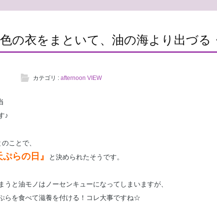
金色の衣をまといて、油の海より出づる
カテゴリ :
afternoon VIEW
当
す♪
とのことで、
天ぷらの日』
と決められたそうです。
まうと油モノはノーセンキューになってしまいますが、
ぷらを食べて滋養を付ける！コレ大事ですね☆