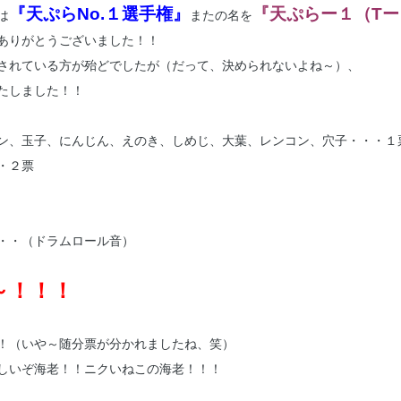
『天ぷらNo.１選手権』
『天ぷらー１（T
は
またの名を
ありがとうございました！！
されている方が殆どでしたが（だって、決められないよね～）、
たしました！！
ン、玉子、にんじん、えのき、しめじ、大葉、レンコン、穴子・・・１
・２票
・・（ドラムロール音）
～！！！
！（いや～随分票が分かれましたね、笑）
しいぞ海老！！ニクいねこの海老！！！