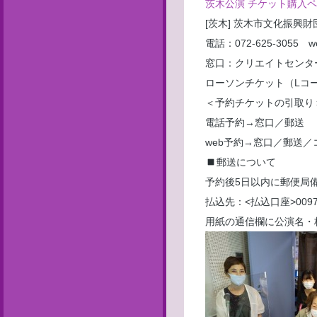
茨木公演 チケット購入
[茨木] 茨木市文化振興財
電話：072-625-3055 web：
窓口：クリエイトセンタ
ローソンチケット（Lコード
＜予約チケットの引取り
電話予約→窓口／郵送
web予約→窓口／郵送／
郵送について
予約後5日以内に郵便局
払込先：<払込口座>0097
用紙の通信欄に公演名・