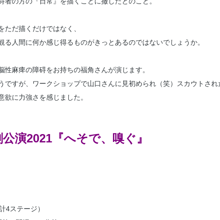
碍者の方の『日常』を描くことに撤したとのこと。
をただ描くだけではなく、
観る人間に何か感じ得るものがきっとあるのではないでしょうか。
脳性麻痺の障碍をお持ちの福角さんが演じます。
うですが、ワークショップで山口さんに見初められ（笑）スカウトされ
意欲に力強さを感じました。
公演2021『へそで、嗅ぐ』
（計4ステージ）