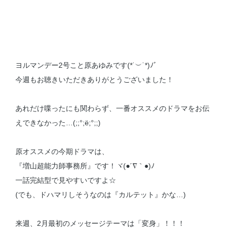
ヨルマンデー2号こと原あゆみです(*˙︶˙*)ﾉﾞ
今週もお聴きいただきありがとうございました！
あれだけ喋ったにも関わらず、一番オススメのドラマをお伝
えできなかった…(;;°;ё;°;;)
原オススメの今期ドラマは、
『増山超能力師事務所』です！ヾ(●´∇｀●)ﾉ
一話完結型で見やすいですよ☆
(でも、ドハマリしそうなのは『カルテット』かな…)
来週、2月最初のメッセージテーマは「変身」！！！