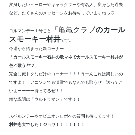
変身したいヒーローやキャラクターや有名人、変身した過去
など、たくさんのメッセージをお待ちしていますねっ♡
「亀亀クラブ
のカール
ヨルマンデー１号こと
スモーキー村井
です。
今週から始まった新コーナー
「カールスモーキー石井の歌マネでカールスモーキー村井が
色々歌うヤツ」
完全に俺トクなだけのコーナー！！！うーんこれは楽しいの
ですよ！！アニソンでも演歌でもなんでも歌うぜ！送ってこ
いよーーーー待ってるぜ！！
雑な説明は「ウルトラマン」です！！
スベルンデ―やオピニオンロボへの質問も待ってます！
村井忠大でした！ジョワ！！！！！！！