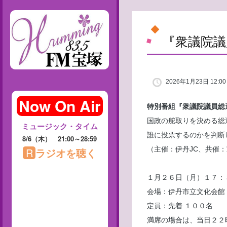
『衆議院議
2026年1月23日 12:00
特別番組『衆議院議員総
国政の舵取りを決める総
誰に投票するのかを判断
（主催：伊丹JC、共催：
１月２６日（月）１７：
会場：伊丹市立文化会館
定員：先着 １００名
満席の場合は、当日２２時