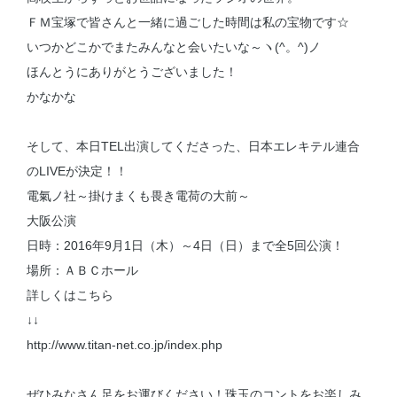
ＦＭ宝塚で皆さんと一緒に過ごした時間は私の宝物です☆
いつかどこかでまたみんなと会いたいな～ヽ(^。^)ノ
ほんとうにありがとうございました！
かなかな
そして、本日TEL出演してくださった、日本エレキテル連合
のLIVEが決定！！
電氣ノ
社～掛けまくも畏き電荷の大前～
大阪公演
日時：2016年9月1日（木）～4日（日）まで全5回公演！
場所：ＡＢＣホール
詳しくはこちら
↓↓
http://www.titan-net.co.jp/index.php
ぜひみなさん足をお運びください！珠玉のコントをお楽しみ