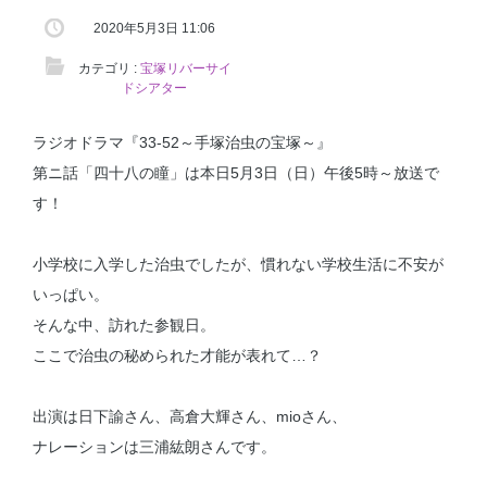
2020年5月3日 11:06
カテゴリ :
宝塚リバーサイ
ドシアター
ラジオドラマ『33-52～手塚治虫の宝塚～』
第ニ話「四十八の瞳」は本日5月3日（日）午後5時～放送で
す！
小学校に入学した治虫でしたが、慣れない学校生活に不安が
いっぱい。
そんな中、訪れた参観日。
ここで治虫の秘められた才能が表れて…？
出演は日下諭さん、高倉大輝さん、mioさん、
ナレーションは三浦紘朗さんです。